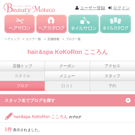
ユーザー登録
ログイン
ヘアトップ >
エリア一覧 >
店舗情報 >
ブログ一覧
hair&spa KoKoRon こころん
店舗トップ
クーポン
アクセス
スタイル
メニュー
スタッフ
ブログ
口コミ
予約
スタッフ名でブログを探す
hair&spa KoKoRon こころん
のブログ
1件
表示されました。