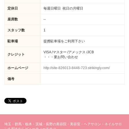
定休日
毎週日曜日 祝日の月曜日
座席数
--
スタッフ数
1
駐車場
提携駐車場をご利用下さい
VISA /マスター /アメックス /JCB
クレジット
・・・要お問い合わせ
ホームページ
http://site-826013-8446-723.strikingly.com/
備考
埼玉・群馬・栃木・茨城・長野の美容院・美容室・ヘアサロン・ネイルサロ
ンを探すならビューティーモテコ