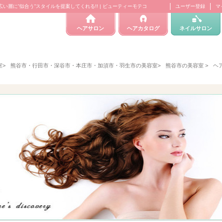
♪幅広い層に”似合う”スタイルを提案してくれる!! | ビューティーモテコ
ユーザー登録
マ
ヘアサロン
ヘアカタログ
ネイルサロン
室
>
熊谷市・行田市・深谷市・本庄市・加須市・羽生市の美容室
>
熊谷市の美容室
>
ヘア