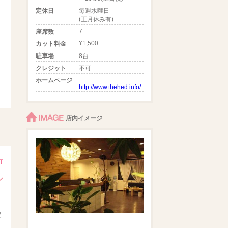
定休日
毎週水曜日
(正月休み有)
7
座席数
¥1,500
カット料金
駐車場
8台
クレジット
不可
ホームページ
http://www.thehed.info/
IMAGE
店内イメージ
ル
提