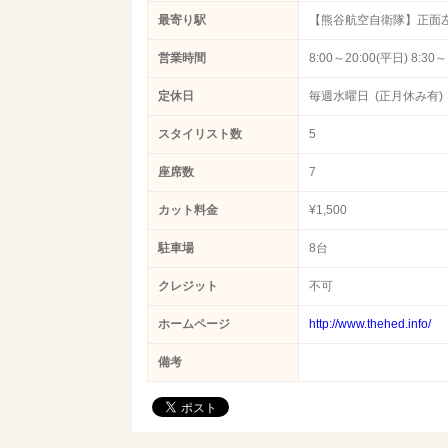
最寄り駅
【熊谷航空自衛隊】正面
営業時間
8:00～20:00(平日) 8:30
定休日
毎週水曜日 (正月休み有)
スタイリスト数
5
座席数
7
カット料金
¥1,500
駐車場
8台
クレジット
不可
ホームページ
http://www.thehed.info/
備考