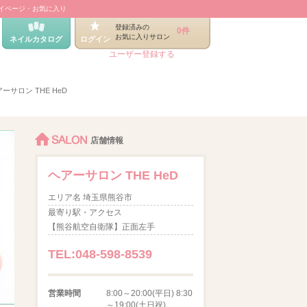
イページ・お気に入り
登録済みの
0件
お気に入りサロン
ネイルカタログ
ログイン
ユーザー登録する
ーサロン THE HeD
SALON
店舗情報
ヘアーサロン THE HeD
エリア名 埼玉県熊谷市
最寄り駅・アクセス
【熊谷航空自衛隊】正面左手
TEL:048-598-8539
営業時間
8:00～20:00(平日) 8:30
～19:00(土日祝)