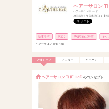
ヘアーサロン TH
ヘアーサロンザヘッド
埼玉県熊谷市 美土里町2-1 【
駐車場 有
駅近く
早朝可能(10時前)
キッ
ヘアーサロン THE HeD
店舗トップ
メニュー
クーポン
ヘアーサロン THE HeD
のコンセプト