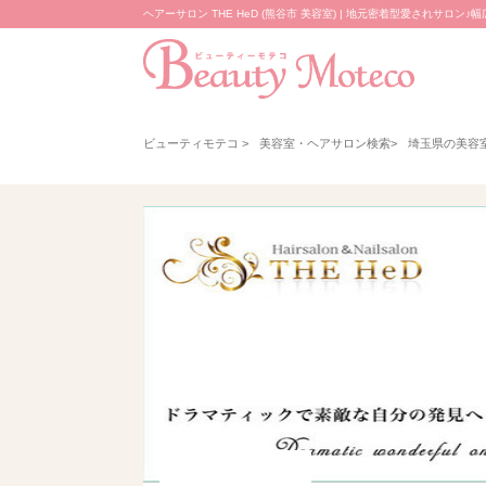
ヘアーサロン THE HeD (熊谷市 美容室) | 地元密着型愛されサロン
ビューティモテコ
>
美容室・ヘアサロン検索
>
埼玉県の美容