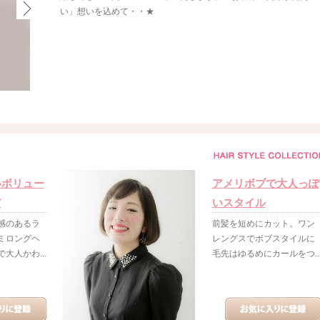
い」想いを込めて・・★
いボリュー
アメリボブで大人っぽ
ア
いスタイル
感のあるラ
前髪を短めにカット。ワン
ミロングヘ
レングスでボブスタイルに
大人かわ...
毛先はゆるめにカールをつ..