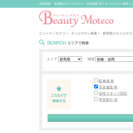
北群馬郡 吉岡町のネイルサロン - 完全個室 有 | ネイルサロン検索 |
ビューティモテコ
>
ネイルサロン検索
>
群馬県のネイルサロ
SEARCH
エリアで検索
エリア
地域
駐車場 有
完全個室 有
女性スタッフ対応
学生割引 有