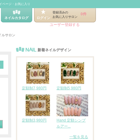
イページ・お気に入り
登録済みの
0件
お気に入りサロン
ネイルカタログ
ログイン
ユーザー登録する
イルサロン
NAIL
新着ネイルデザイン
定額制7,980円
定額制5,980円
定額制3,980円
Hand 定額シンプ
ルアー...
一覧を見る