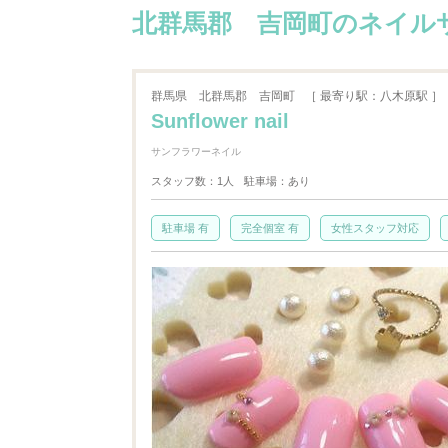
北群馬郡 吉岡町のネイルサロ
群馬県
北群馬郡 吉岡町
［ 最寄り駅：八木原駅 ］
Sunflower nail
サンフラワーネイル
スタッフ数：1人
駐車場：あり
駐車場 有
完全個室 有
女性スタッフ対応