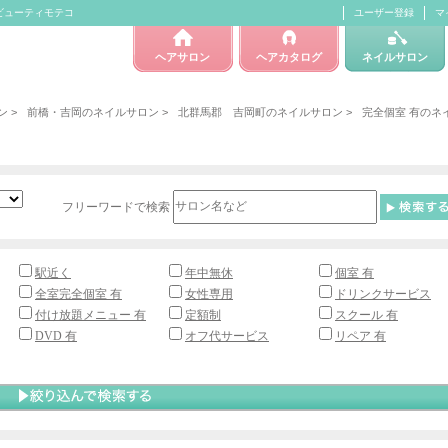
 ビューティモテコ
ユーザー登録
マ
ヘアサロン
ヘアカタログ
ネイルサロン
ン
>
前橋・吉岡のネイルサロン
>
北群馬郡 吉岡町のネイルサロン
>
完全個室 有のネ
フリーワードで検索
駅近く
年中無休
個室 有
全室完全個室 有
女性専用
ドリンクサービス
付け放題メニュー 有
定額制
スクール 有
DVD 有
オフ代サービス
リペア 有