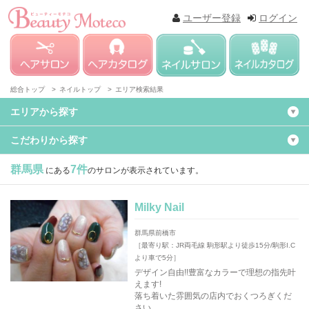
ユーザー登録
ログイン
総合トップ >
ネイルトップ >
エリア検索結果
エリアから探す
こだわりから探す
群馬県
7件
にある
のサロンが表示されています。
Milky Nail
群馬県前橋市
［最寄り駅：JR両毛線 駒形駅より徒歩15分/駒形I.C
より車で5分］
デザイン自由!!豊富なカラーで理想の指先叶
えます!
落ち着いた雰囲気の店内でおくつろぎくだ
さい。