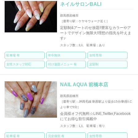
ネイルサロンBALI
群馬県前橋市
［最寄り駅：ケヤキウォーク近く］
定額制&アートのせ放題!!豊富なカラーやア
ートでデザイン無限大!理想の指先を叶えま
す♪
スタッフ数；3人 駐車場；あり
駐車場 有
年中無休
女性専用
女性スタッフ対応
付け放題メニュー 有
定額制
NAIL AQUA 前橋本店
群馬県前橋市
［最寄り駅：JR両毛線 駒形駅より徒歩15分/駒形I.C
より車で5分］
会員様オフ代無料☆LINE,Twitter,Facebook
にてお得な割引掲載中
スタッフ数；1人 駐車場；有り
駐車場 有
完全個室 有
女性専用