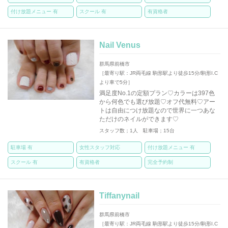
付け放題メニュー 有
スクール 有
有資格者
Nail Venus
群馬県前橋市
［最寄り駅：JR両毛線 駒形駅より徒歩15分/駒形I.C
より車で5分］
満足度No.1の定額プラン♡カラーは397色
から何色でも選び放題♡オフ代無料♡アー
トは自由につけ放題なので世界に一つあな
ただけのネイルができます♡
スタッフ数；1人 駐車場；15台
駐車場 有
女性スタッフ対応
付け放題メニュー 有
スクール 有
有資格者
完全予約制
Tiffanynail
群馬県前橋市
［最寄り駅：JR両毛線 駒形駅より徒歩15分/駒形I.C