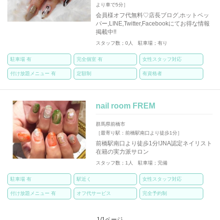
より車で5分］
会員様オフ代無料♡店長ブログ,ホットペッ
パー,LINE,Twitter,Facebookにてお得な情報
掲載中!!
スタッフ数；0人 駐車場；有り
駐車場 有
完全個室 有
女性スタッフ対応
付け放題メニュー 有
定額制
有資格者
nail room FREM
群馬県前橋市
［最寄り駅：前橋駅南口より徒歩1分］
前橋駅南口より徒歩1分!JNA認定ネイリスト
在籍の実力派サロン
スタッフ数；1人 駐車場；完備
駐車場 有
駅近く
女性スタッフ対応
付け放題メニュー 有
オフ代サービス
完全予約制
1/1ページ