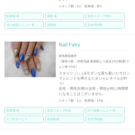
スタッフ数；0人 駐車場；有り
駐車場 有
個室 有
女性スタッフ対応
付け放題メニュー 有
定額制
完全予約制
Nail Fairy
群馬県前橋市
［最寄り駅：JR両毛線 駒形駅より徒歩15分/駒形I.C
より車で5分］
スタイリッシュ&モダンな落ち着いたサロン
でトレンドを押さえたオシャレネイルが叶
う!
女性・男性共用!※女性・男性が同じ時間帯
になることはございません。
スタッフ数；1人 駐車場；13台
駐車場 有
女性スタッフ対応
付け放題メニュー 有
オフ代サービス
有資格者
完全予約制