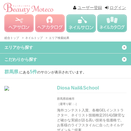
ユーザー登録
ログイン
総合トップ >
ネイルトップ >
エリア検索結果
エリアから探す
こだわりから探す
群馬県
5件
にある
のサロンが表示されています。
Diosa Nail&School
群馬県前橋市
［最寄り駅：-］
海外コンテスト入賞、各種GELインストラ
クター、ネイリスト技能検定2014試験官な
ど確かな実績が語る高い技術を低価格で。
お客様のライフスタイルに合ったネイルデ
ザインをご提案。