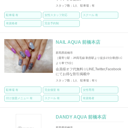
スタッフ数；1人 駐車場；有
駐車場 有
女性スタッフ対応
スクール 有
有資格者
完全予約制
NAIL AQUA 前橋本店
群馬県前橋市
［最寄り駅：JR両毛線 駒形駅より徒歩15分/駒形I.C
より車で5分］
会員様オフ代無料☆LINE,Twitter,Facebook
にてお得な割引掲載中
スタッフ数；1人 駐車場；有り
駐車場 有
完全個室 有
女性専用
付け放題メニュー 有
スクール 有
有資格者
DANDY AQUA 前橋本店
群馬県前橋市