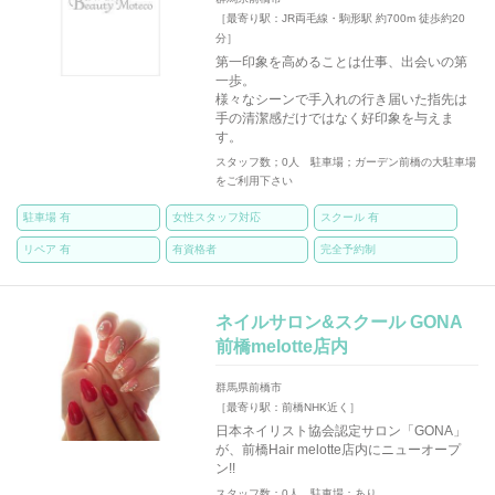
［最寄り駅：JR両毛線・駒形駅 約700m 徒歩約20
分］
第一印象を高めることは仕事、出会いの第
一歩。
様々なシーンで手入れの行き届いた指先は
手の清潔感だけではなく好印象を与えま
す。
スタッフ数；0人 駐車場；ガーデン前橋の大駐車場
をご利用下さい
駐車場 有
女性スタッフ対応
スクール 有
リペア 有
有資格者
完全予約制
ネイルサロン&スクール GONA
前橋melotte店内
群馬県前橋市
［最寄り駅：前橋NHK近く］
日本ネイリスト協会認定サロン「GONA」
が、前橋Hair melotte店内にニューオープ
ン!!
スタッフ数；0人 駐車場；あり