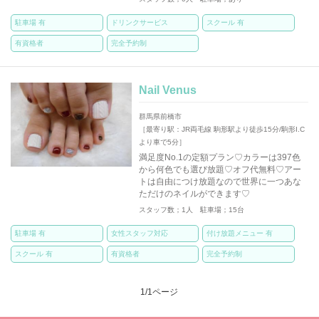
駐車場 有
ドリンクサービス
スクール 有
有資格者
完全予約制
Nail Venus
群馬県前橋市
［最寄り駅：JR両毛線 駒形駅より徒歩15分/駒形I.C
より車で5分］
満足度No.1の定額プラン♡カラーは397色
から何色でも選び放題♡オフ代無料♡アー
トは自由につけ放題なので世界に一つあな
ただけのネイルができます♡
スタッフ数；1人 駐車場；15台
駐車場 有
女性スタッフ対応
付け放題メニュー 有
スクール 有
有資格者
完全予約制
1/1ページ