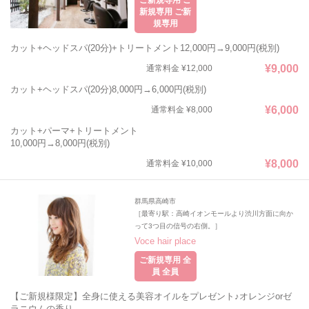
ご新規専用 ご
新規専用 ご新
規専用
カット+ヘッドスパ(20分)+トリートメント12,000円→9,000円(税別)
¥9,000
通常料金 ¥12,000
カット+ヘッドスパ(20分)8,000円→6,000円(税別)
¥6,000
通常料金 ¥8,000
カット+パーマ+トリートメント
10,000円→8,000円(税別)
¥8,000
通常料金 ¥10,000
群馬県高崎市
［最寄り駅：高崎イオンモールより渋川方面に向か
って3つ目の信号の右側。］
Voce hair place
ご新規専用 全
員 全員
【ご新規様限定】全身に使える美容オイルをプレゼント♪オレンジorゼ
ラニウムの香り