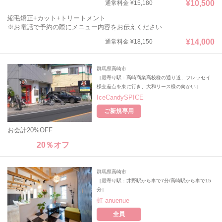
¥10,500
通常料金 ¥15,180
縮毛矯正+カット+トリートメント
※お電話で予約の際にメニュー内容をお伝えください
¥14,000
通常料金 ¥18,150
群馬県高崎市
［最寄り駅：高崎商業高校様の通り道、フレッセイ
様交差点を東に行き、大和リース様の向かい］
IceCandySPICE
ご新規専用
お会計20%OFF
20％オフ
群馬県高崎市
［最寄り駅：井野駅から車で7分/高崎駅から車で15
分］
虹 anuenue
全員