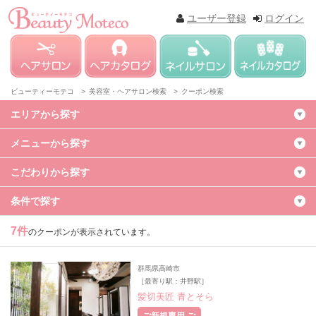
ユーザー登録
ログイン
ビューティーモテコ >
美容室・ヘアサロン検索 >
クーポン検索
エリアから探す
メニューから探す
こだわりから探す
条件で探す
7件
のクーポンが表示されています。
群馬県高崎市
［最寄り駅：井野駅］
髪切美匠 青とそら