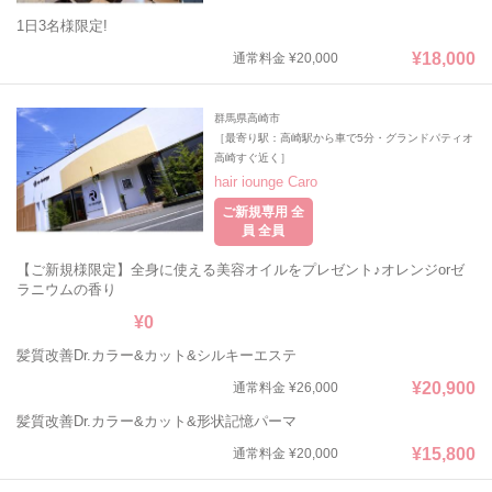
1日3名様限定!
¥18,000
通常料金 ¥20,000
群馬県高崎市
［最寄り駅：高崎駅から車で5分・グランドパティオ
高崎すぐ近く］
hair iounge Caro
ご新規専用 全
員 全員
【ご新規様限定】全身に使える美容オイルをプレゼント♪オレンジorゼ
ラニウムの香り
¥0
髪質改善Dr.カラー&カット&シルキーエステ
¥20,900
通常料金 ¥26,000
髪質改善Dr.カラー&カット&形状記憶パーマ
¥15,800
通常料金 ¥20,000