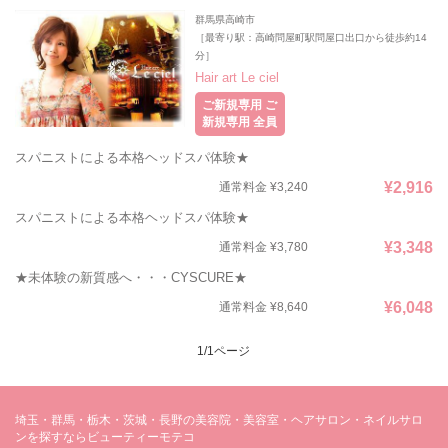
群馬県高崎市
［最寄り駅：高崎問屋町駅問屋口出口から徒歩約14
分］
Hair art Le ciel
ご新規専用 ご
新規専用 全員
スパニストによる本格ヘッドスパ体験★
¥2,916
通常料金 ¥3,240
スパニストによる本格ヘッドスパ体験★
¥3,348
通常料金 ¥3,780
★未体験の新質感へ・・・CYSCURE★
¥6,048
通常料金 ¥8,640
1/1ページ
埼玉・群馬・栃木・茨城・長野の美容院・美容室・ヘアサロン・ネイルサロ
ンを探すならビューティーモテコ