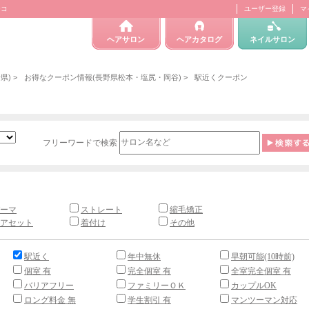
テコ
ユーザー登録
マ
ヘアサロン
ヘアカタログ
ネイルサロン
県)
>
お得なクーポン情報(長野県松本・塩尻・岡谷)
>
駅近くクーポン
フリーワードで検索
ーマ
ストレート
縮毛矯正
アセット
着付け
その他
駅近く
年中無休
早朝可能(10時前)
個室 有
完全個室 有
全室完全個室 有
バリアフリー
ファミリーＯＫ
カップルOK
ロング料金 無
学生割引 有
マンツーマン対応