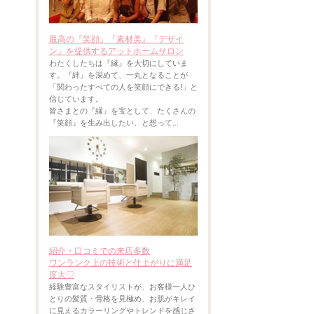
最高の『笑顔』『素材美』『デザイ
ン』を提供するアットホームサロン
わたくしたちは『縁』を大切にしていま
す。『絆』を深めて、一丸となることが
「関わったすべての人を笑顔にできる!」と
信じています。
皆さまとの『縁』を宝として、たくさんの
『笑顔』を生み出したい、と想って...
紹介・口コミでの来店多数
ワンランク上の技術と仕上がりに満足
度大♡
経験豊富なスタイリストが、お客様一人ひ
とりの髪質・骨格を見極め、お肌がキレイ
に見えるカラーリングやトレンドを感じさ