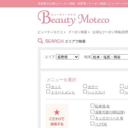
美容室のお得なクーポン情報 - 長野県 | クーポン検索 | ビューティモ
ビューティモテコ
>
クーポン検索
>
お得なクーポン情報(長野
SEARCH
エリアで検索
エリア
地域
メニューを選択
カット
カラー
パ
トリートメント
ヘッドスパ
ヘ
駐車場 有
深夜可能(19時以降)
キッズスペース 有
ペアOK