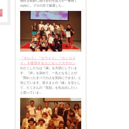
個性を絶妙に掛け合わせ貴方が一番輝く
styleに。プロの目で厳選した...
『キレイ』『カワイイ』『カッコイ
イ』を提供するユニセックスサロン
わたくしたちは『縁』を大切にしていま
す。『絆』を深めて、一丸となることが
「関わったすべての人を笑顔にできる!」と
信じています。皆さまとの『縁』を宝とし
て、たくさんの『笑顔』を生み出したい、
と想っていま...