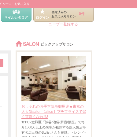
イページ・お気に入り
登録済みの
0件
お気に入りサロン
ネイルカタログ
ログイン
ユーザー登録する
SALON
ピックアップサロン
おしゃれのお手本読モ御用達★東京の
大人気salon【alice】プチプライスで賢
く可愛くなれる!
サロン激戦区『渋谷/池袋/新宿/銀座』で毎
月1500人以上の来客が殺到する超人気店等
有名店出身のStylistさんも在籍。トレンド×