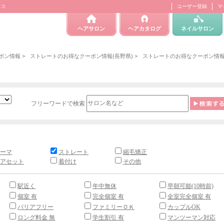
テコ
ユーザー登録
マ
ヘアサロン
ヘアカタログ
ネイルサロン
ポン情報
>
ストレートのお得なクーポン情報(長野県)
>
ストレートのお得なクーポン情報
フリーワードで検索
ーマ
ストレート
縮毛矯正
アセット
着付け
その他
駅近く
年中無休
早朝可能(10時前)
個室 有
完全個室 有
全室完全個室 有
バリアフリー
ファミリーＯＫ
カップルOK
ロング料金 無
学生割引 有
マンツーマン対応