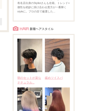
有名店出身のStylistさんも在籍。トレンド×
個性を絶妙に掛け合わせ貴方が一番輝く
styleに。プロの目で厳選した...
HAIR
新着ヘアスタイル
朝のセットが楽な
緩めツイスパ
ナチュラル...