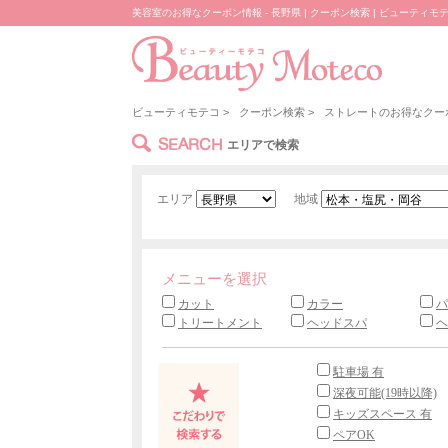
美容室のお得なクーポン情報 - 長野県 | クーポン検索 | ビューティモ
ビューティモテコ
>
クーポン検索
>
ストレートのお得なクー
SEARCH
エリアで検索
エリア
地域
メニューを選択
カット
カラー
パ
トリートメント
ヘッドスパ
ヘ
駐車場 有
深夜可能(19時以降)
キッズスペース 有
ペアOK