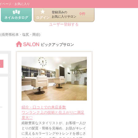
イページ・お気に入り
登録済みの
0件
お気に入りサロン
ネイルカタログ
ログイン
ユーザー登録する
(長野県松本・塩尻・岡谷)
SALON
ピックアップサロン
紹介・口コミでの来店多数
ワンランク上の技術と仕上がりに満足
度大♡
経験豊富なスタイリストが、お客様一人ひ
とりの髪質・骨格を見極め、お肌がキレイ
に見えるカラーリングやトレンドを感じさ