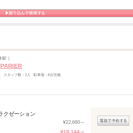
本駅 ］
 PARIER
スタッフ数：2人
駐車場：6台完備
ラクゼーション
】
¥22,680～
¥18,144～