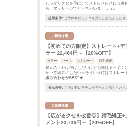
しっかりクセを伸ばしてストレスレスに☆身
も、マッサージでとっちゃいましょう♪
提示条件:
ご予約時にモテコを見たとお伝えくださ
ご新規様用
【初めての方限定】ストレート+デ
ラー 22,464円～【20%OFF】
カラー
パーマ
ストレート
縮毛矯正
根元のクセは伸ばしたいけど毛先はまっすぐは
かい雰囲気にしたい☆そういう時はストレー
組み合わせがBEST★
提示条件:
ご予約時にモテコを見たとお伝えくださ
ご新規様用
【広がるクセを改善◎】縮毛矯正+
メント20,736円～【20%OFF】