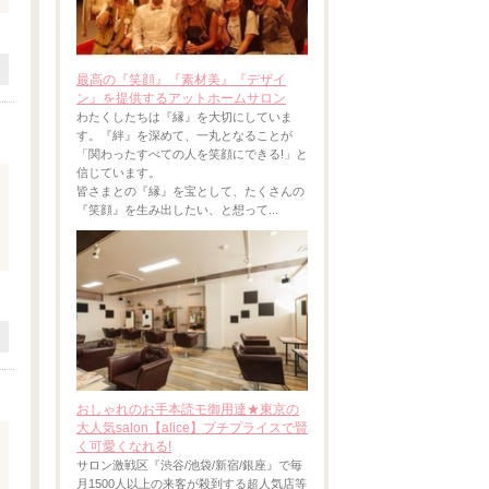
最高の『笑顔』『素材美』『デザイ
ン』を提供するアットホームサロン
わたくしたちは『縁』を大切にしていま
す。『絆』を深めて、一丸となることが
「関わったすべての人を笑顔にできる!」と
信じています。
皆さまとの『縁』を宝として、たくさんの
『笑顔』を生み出したい、と想って...
おしゃれのお手本読モ御用達★東京の
大人気salon【alice】プチプライスで賢
く可愛くなれる!
サロン激戦区『渋谷/池袋/新宿/銀座』で毎
月1500人以上の来客が殺到する超人気店等