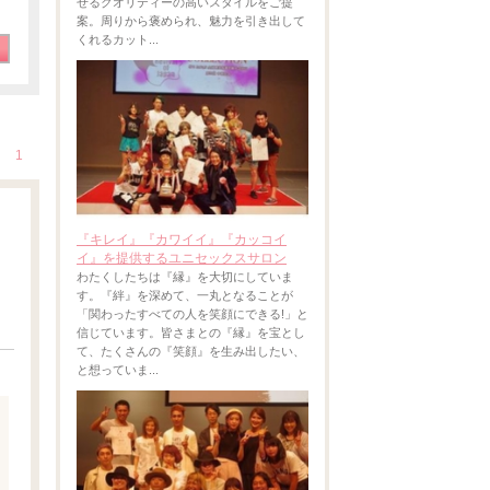
せるクオリティーの高いスタイルをご提
案。周りから褒められ、魅力を引き出して
くれるカット...
1
『キレイ』『カワイイ』『カッコイ
イ』を提供するユニセックスサロン
わたくしたちは『縁』を大切にしていま
す。『絆』を深めて、一丸となることが
「関わったすべての人を笑顔にできる!」と
信じています。皆さまとの『縁』を宝とし
て、たくさんの『笑顔』を生み出したい、
と想っていま...