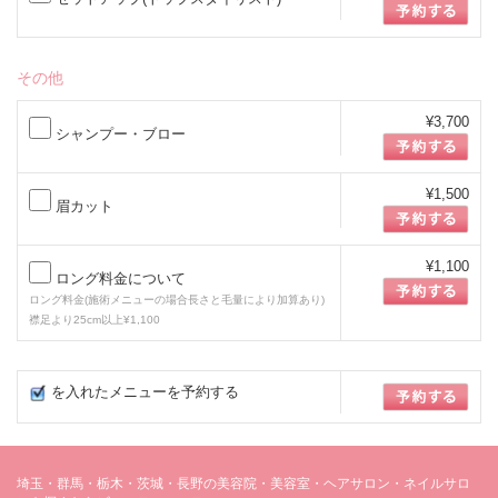
その他
¥3,700
シャンプー・ブロー
¥1,500
眉カット
¥1,100
ロング料金について
ロング料金(施術メニューの場合長さと毛量により加算あり)
襟足より25cm以上¥1,100
を入れたメニューを予約する
埼玉・群馬・栃木・茨城・長野の美容院・美容室・ヘアサロン・ネイルサロ