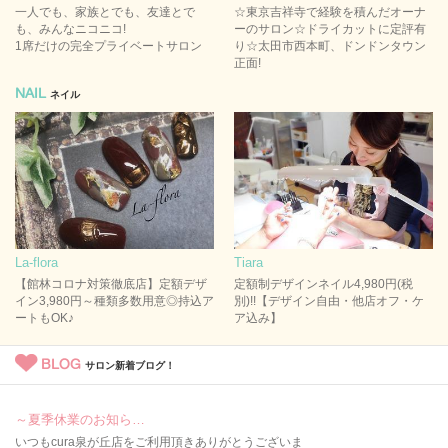
一人でも、家族とでも、友達とで
☆東京吉祥寺で経験を積んだオーナ
も、みんなニコニコ!
ーのサロン☆ドライカットに定評有
1席だけの完全プライベートサロン
り☆太田市西本町、ドンドンタウン
正面!
NAIL
ネイル
La-flora
Tiara
【館林コロナ対策徹底店】定額デザ
定額制デザインネイル4,980円(税
イン3,980円～種類多数用意◎持込ア
別)!!【デザイン自由・他店オフ・ケ
ートもOK♪
ア込み】
BLOG
サロン新着ブログ！
～夏季休業のお知ら…
いつもcura泉が丘店をご利用頂きありがとうございま