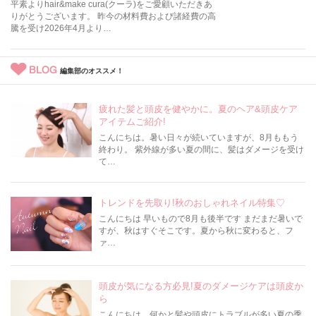
平素よりhair&make cura(クーラ)をご愛顧いただきあ
りがとうございます。 昨今の材料費および諸経費の高
騰を受け2026年4月より…
BLOG
編集部のオススメ！
疲れた髪と頭皮を健やかに。夏のヘア&頭皮ケア
アイテムご紹介!
こんにちは。暑い日々が続いていますが、8月ももう
終わり。 紫外線が多い夏の間に、髪はダメージを受け
て…
トレンドを先取り!秋のおしゃれネイル特集♡
こんにちは 早いもので8月も後半です まだまだ暑いで
すが、秋はすぐそこです。夏から秋に変わると、フ
ァ…
頭皮が気になる方必見!夏のダメージケアは頭皮か
ら
こんにちは。何かと髪や頭皮にトラブルが多い夏の季