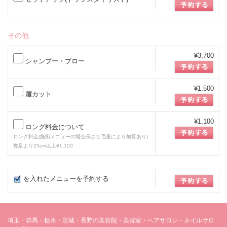
その他
¥3,700
シャンプー・ブロー
¥1,500
眉カット
¥1,100
ロング料金について
ロング料金(施術メニューの場合長さと毛量により加算あり)
襟足より25cm以上¥1,100
を入れたメニューを予約する
埼玉・群馬・栃木・茨城・長野の美容院・美容室・ヘアサロン・ネイルサロ