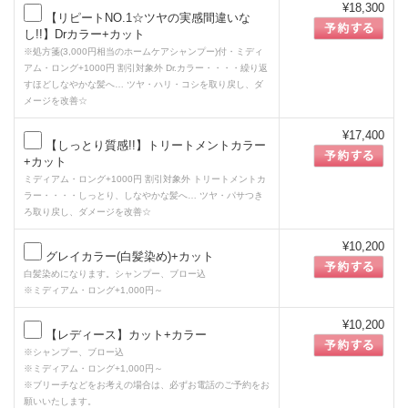
¥18,300
【リピートNO.1☆ツヤの実感間違いな
し!!】Drカラー+カット
※処方箋(3,000円相当のホームケアシャンプー)付・ミディ
アム・ロング+1000円 割引対象外 Dr.カラー・・・・繰り返
すほどしなやかな髪へ… ツヤ・ハリ・コシを取り戻し、ダ
メージを改善☆
¥17,400
【しっとり質感!!】トリートメントカラー
+カット
ミディアム・ロング+1000円 割引対象外 トリートメントカ
ラー・・・・しっとり、しなやかな髪へ… ツヤ・パサつき
ろ取り戻し、ダメージを改善☆
¥10,200
グレイカラー(白髪染め)+カット
白髪染めになります。シャンプー、ブロー込
※ミディアム・ロング+1,000円～
¥10,200
【レディース】カット+カラー
※シャンプー、ブロー込
※ミディアム・ロング+1,000円～
※ブリーチなどをお考えの場合は、必ずお電話のご予約をお
願いいたします。