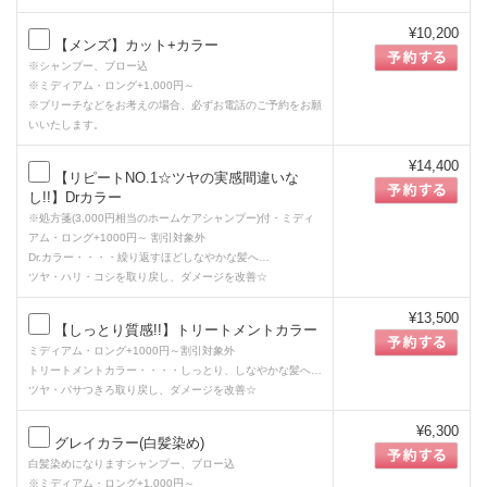
¥10,200
【メンズ】カット+カラー
※シャンプー、ブロー込
※ミディアム・ロング+1,000円～
※ブリーチなどをお考えの場合、必ずお電話のご予約をお願
いいたします。
¥14,400
【リピートNO.1☆ツヤの実感間違いな
し!!】Drカラー
※処方箋(3,000円相当のホームケアシャンプー)付・ミディ
アム・ロング+1000円～ 割引対象外
Dr.カラー・・・・繰り返すほどしなやかな髪へ…
ツヤ・ハリ・コシを取り戻し、ダメージを改善☆
¥13,500
【しっとり質感!!】トリートメントカラー
ミディアム・ロング+1000円～割引対象外
トリートメントカラー・・・・しっとり、しなやかな髪へ…
ツヤ・パサつきろ取り戻し、ダメージを改善☆
¥6,300
グレイカラー(白髪染め)
白髪染めになりますシャンプー、ブロー込
※ミディアム・ロング+1,000円～