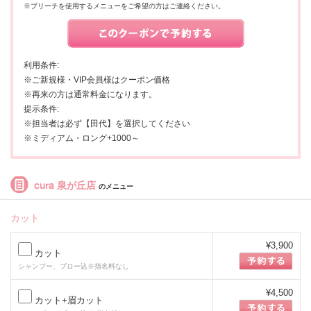
※ブリーチを使用するメニューをご希望の方はご連絡ください。
利用条件:
※ご新規様・VIP会員様はクーポン価格
※再来の方は通常料金になります。
提示条件:
※担当者は必ず【田代】を選択してください
※ミディアム・ロング+1000～
cura 泉が丘店
のメニュー
カット
¥3,900
カット
シャンプー、ブロー込※指名料なし
¥4,500
カット+眉カット