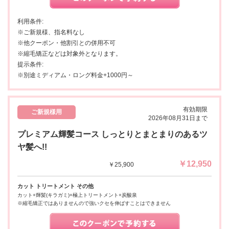
利用条件:
※ご新規様、指名料なし
※他クーポン・他割引との併用不可
※縮毛矯正などは対象外となります。
提示条件:
※別途ミディアム・ロング料金+1000円～
有効期限
ご新規様用
2026年08月31日まで
プレミアム輝髪コース しっとりとまとまりのあるツ
ヤ髪へ!!
￥12,950
￥25,900
カット トリートメント その他
カット+輝髪(キラガミ)+極上トリートメント+炭酸泉
※縮毛矯正ではありませんので強いクセを伸ばすことはできません