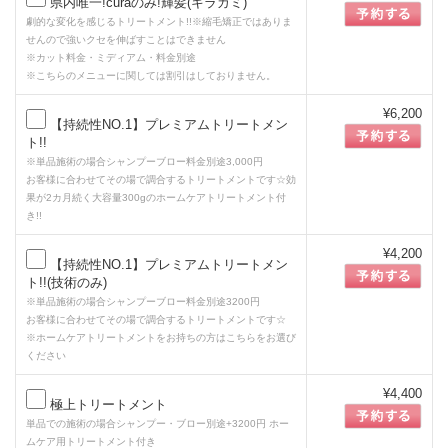
県内唯一!curaのみ!輝髪(キラガミ)
劇的な変化を感じるトリートメント!!※縮毛矯正ではありま
せんので強いクセを伸ばすことはできません
※カット料金・ミディアム・料金別途
※こちらのメニューに関しては割引はしておりません。
¥6,200
【持続性NO.1】プレミアムトリートメン
ト!!
※単品施術の場合シャンプーブロー料金別途3,000円
お客様に合わせてその場で調合するトリートメントです☆効
果が2カ月続く大容量300gのホームケアトリートメント付
き!!
¥4,200
【持続性NO.1】プレミアムトリートメン
ト!!(技術のみ)
※単品施術の場合シャンプーブロー料金別途3200円
お客様に合わせてその場で調合するトリートメントです☆
※ホームケアトリートメントをお持ちの方はこちらをお選び
ください
¥4,400
極上トリートメント
単品での施術の場合シャンプー・ブロー別途+3200円 ホー
ムケア用トリートメント付き