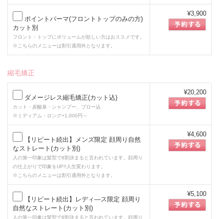
¥3,900
ポイントパーマ(フロントトップのみの方)
カット別
フロント・トップにボリュームが欲しい方はおススメです。
※こちらのメニューは割引適用外となります。
縮毛矯正
¥20,200
ダメージレス縮毛矯正(カット込)
カット・炭酸泉・シャンプー、ブロー込
※ミディアム・ロング+1,000円～
¥4,600
【リピート続出】メンズ限定 顔周り自然
なストレート(カット別)
人の第一印象は髪型で8割決まると言われています。顔周り
の仕上がりで印象をUP!!人生変わります。
※こちらのメニューは割引適用外となります。
¥5,100
【リピート続出】レディ―ス限定 顔周り
自然なストレート(カット別)
人の第一印象は髪型で8割決まると言われています。顔周り