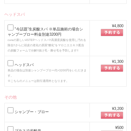
ヘッドスパ
¥4,800
"今話題”生炭酸スパ ※単品施術の場合シ
ャンプーブロー料金別途3200円
curaの新しい4STEPヘッドスパ!!高濃度炭酸を使用し汚れを
除去!!さらに頭皮の老化の原因”糖化”をマロニエエキス配合
の炭酸フォームで分解!!抜け毛・痩せ毛を予防します!!
¥1,300
ヘッドスパ
単品の場合は別途シャンプーブロー代+3200円をいただきま
す。
※こちらのメニューは割引適用外となります。
その他
¥3,200
シャンプー・ブロー
¥500
プラスで炭酸泉