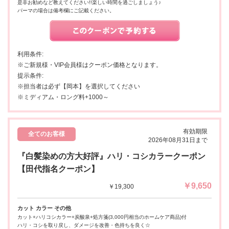
是非お勧めなど教えてください!!楽しい時間を過ごしましょう♪
パーマの場合は備考欄にご記載ください。
利用条件:
※ご新規様・VIP会員様はクーポン価格となります。
提示条件:
※担当者は必ず【岡本】を選択してください
※ミディアム・ロング料+1000～
有効期限
全てのお客様
2026年08月31日まで
『白髪染めの方大好評』ハリ・コシカラークーポン
【田代指名クーポン】
￥9,650
￥19,300
カット カラー その他
カット+ハリコシカラー+炭酸泉+処方箋(3,000円相当のホームケア商品)付
ハリ・コシを取り戻し、ダメージを改善・色持ちを良く☆