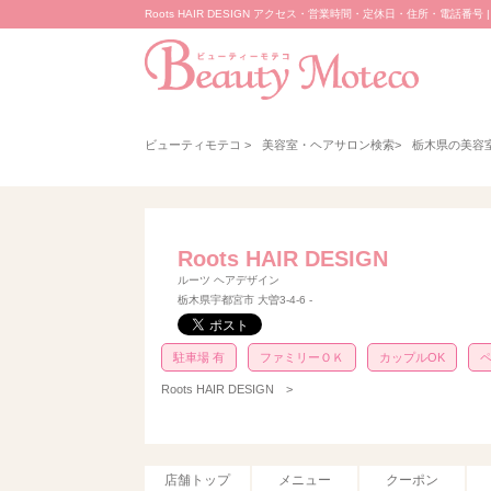
Roots HAIR DESIGN アクセス・営業時間・定休日・住所・電話番号
ビューティモテコ
>
美容室・ヘアサロン検索
>
栃木県の美容
Roots HAIR DESIGN
ルーツ ヘアデザイン
栃木県宇都宮市 大曽3-4-6 ‐
駐車場 有
ファミリーＯＫ
カップルOK
ペ
Roots HAIR DESIGN
>
店舗トップ
メニュー
クーポン