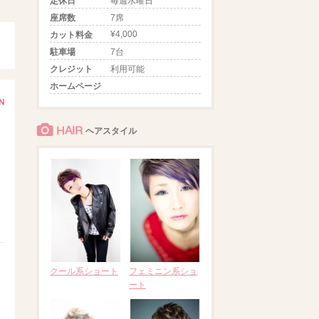
定休日
毎週水曜日
座席数
7席
¥4,000
カット料金
駐車場
7台
クレジット
利用可能
ホームページ
HAIR
ヘアスタイル
クール系ショート
フェミニン系ショ
ート