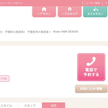
 | ビューティーモテコ
ユーザー登録
マ
ヘアサロン
ヘアカタログ
ネイルサロン
Roots HAIR DESIGN
室
>
宇都宮の美容室
>
宇都宮市の美容室
>
アOK
スタイル
スタッフ
地図