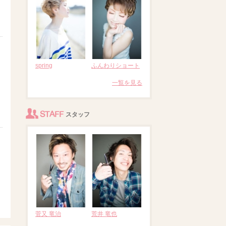
spring
ふんわりショート
一覧を見る
STAFF
スタッフ
菅又 竜治
荒井 竜也