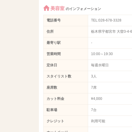
美容室
のインフォメーション
電話番号
TEL:028-678-3328
住所
栃木県宇都宮市 大曽3-4-
最寄り駅
‐
営業時間
10:00～19:30
定休日
毎週水曜日
スタイリスト数
3人
座席数
7席
カット料金
¥4,000
駐車場
7台
クレジット
利用可能