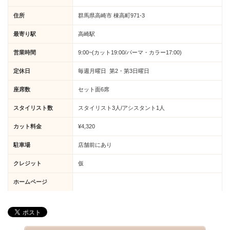
住所
群馬県高崎市 棟高町971-3
最寄り駅
高崎駅
営業時間
9:00~(カット19:00/パーマ・カラー17:00)
定休日
毎週月曜日 第2・第3日曜日
座席数
セット面6席
スタイリスト数
スタイリスト3人/アシスタント1人
カット料金
¥4,320
駐車場
店舗前にあり
クレジット
仮
ホームページ