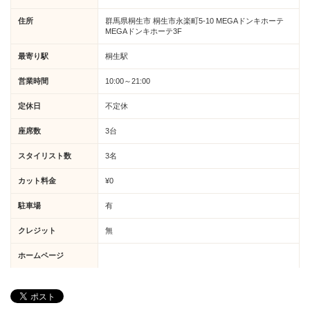
住所
群馬県桐生市 桐生市永楽町5-10 MEGAドンキホーテ
MEGAドンキホーテ3F
最寄り駅
桐生駅
営業時間
10:00～21:00
定休日
不定休
座席数
3台
スタイリスト数
3名
カット料金
¥0
駐車場
有
クレジット
無
ホームページ