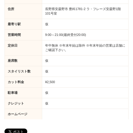
住所
長野県安曇野市 豊科1781-2 ラ・フレーズ安曇野1階
101号室
最寄り駅
仮
営業時間
9:00～21:00(最終受付20:00)
定休日
年中無休 ※年末年始は除外 ※年末年始の営業は店舗に
ご確認下さい。
座席数
仮
スタイリスト数
仮
カット料金
¥2,500
駐車場
仮
クレジット
仮
ホームページ