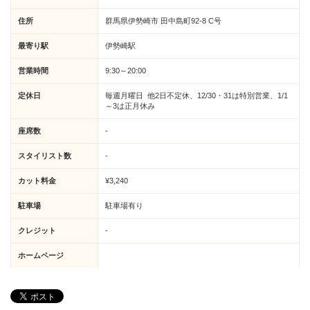
住所
群馬県伊勢崎市 田中島町92-8 C号
最寄り駅
伊勢崎駅
営業時間
9:30～20:00
定休日
毎週月曜日 他2日不定休、12/30・31は特別営業、1/1
～3は正月休み
座席数
-
スタイリスト数
-
カット料金
¥3,240
駐車場
駐車場有り
クレジット
-
ホームページ