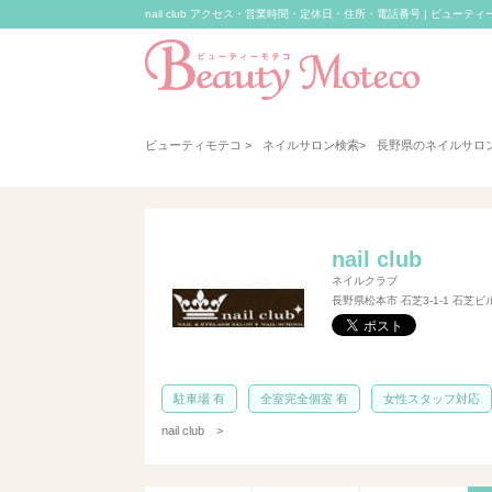
nail club アクセス・営業時間・定休日・住所・電話番号 | ビューテ
ビューティモテコ
>
ネイルサロン検索
>
長野県のネイルサロ
nail club
ネイルクラブ
長野県松本市 石芝3-1-1 石芝ビ
駐車場 有
全室完全個室 有
女性スタッフ対応
nail club
>