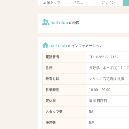
店舗トップ
メニュー
デザイン
nail club
の地図
nail club
のインフォメーション
電話番号
TEL:0263-88-7162
住所
長野県松本市 石芝3-1-1 
最寄り駅
デリシア石芝店様 北隣
営業時間
10:00～20:00
定休日
毎週 日曜日
スタッフ数
5名
座席数
5席