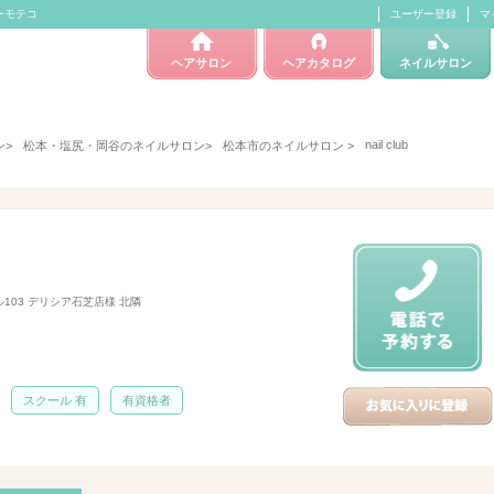
ィーモテコ
ユーザー登録
マ
ヘアサロン
ヘアカタログ
ネイルサロン
nail club
ン
>
松本・塩尻・岡谷のネイルサロン
>
松本市のネイルサロン
>
ル103 デリシア石芝店様 北隣
スクール 有
有資格者