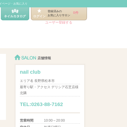
イページ・お気に入り
登録済みの
0件
お気に入りサロン
ネイルカタログ
ログイン
ユーザー登録する
SALON
店舗情報
nail club
エリア名 長野県松本市
最寄り駅・アクセス デリシア石芝店様
北隣
TEL:0263-88-7162
営業時間
10:00～20:00