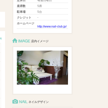
定休日
毎週日曜日
座席数
5席
駐車場
5台
-
クレジット
ホームページ
http://www.nail-club.jp/
IMAGE
店内イメージ
NAIL
ネイルデザイン