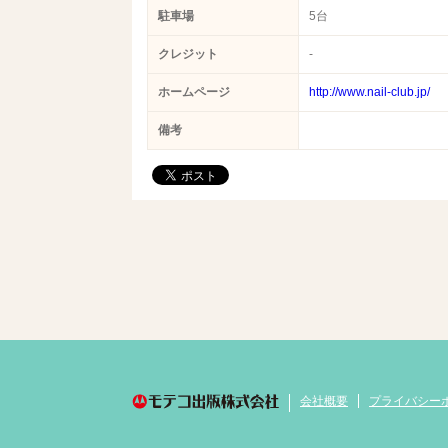
駐車場
5台
クレジット
-
ホームページ
http://www.nail-club.jp/
備考
会社概要
プライバシー