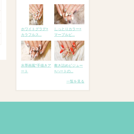
ホワイトグラデ×
しっとりカラー×
カラフルス...
マーブルピ...
水墨画風*手描きア
敷き詰めビジュー
ート
×ハートの...
一覧を見る