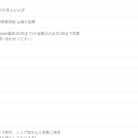
-5 井上ビル1F
府商業高校 山城小近隣
olor,Peam最終18:00まで)※金曜日のみ21:00まで営業
問い合わせください。
ッズ割引、シニア割引など多数ご用意
絡お待ちしております!