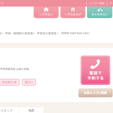
モテコ
ユーザー登録
マ
ヘアサロン
ヘアカタログ
ネイルサロン
EDEN~start from zero~
室
>
甲府・昭和町の美容室
>
甲府市の美容室
>
分 甲府商業高校 山城小近隣
学生割引 有
着付け
スタッフ
地図