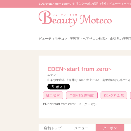
EDEN~start from zero~のお得なクーポン(割引)情報 | ビューティー
ビューティモテコ
>
美容室・ヘアサロン検索
>
山梨県の美容
EDEN~start from zero~
エデン
山梨県甲府市 上今井町260-5 井上ビル1F 南甲府駅から車で5
駐車場 有
早朝可能(10時前)
ロング料金 無
EDEN~start from zero~
>
クーポン
店舗トップ
メニュー
クーポン