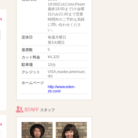
19:00(Cut,Color,Peam
最終18:00まで)※金曜
日のみ21:00まで営業
時間外のご予約も気軽
に問い合わせくださ
い。
定休日
毎週月曜日
第3火曜日
5
座席数
¥4,320
カット料金
駐車場
10台
VISA,master,american,
クレジット
dis
ホームページ
http://www.eden-
zb.com/
STAFF
スタッフ