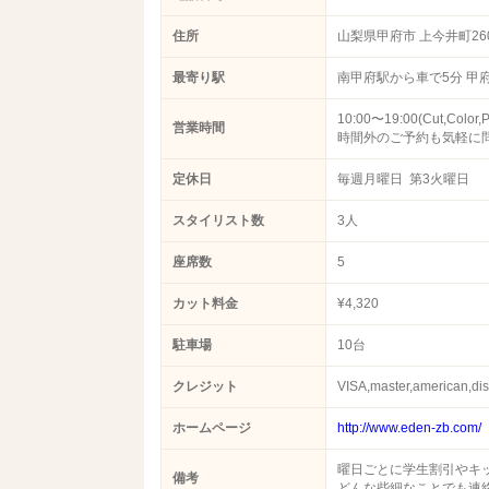
住所
山梨県甲府市 上今井町260
最寄り駅
南甲府駅から車で5分 甲
10:00〜19:00(Cut,C
営業時間
時間外のご予約も気軽に
定休日
毎週月曜日 第3火曜日
スタイリスト数
3人
座席数
5
カット料金
¥4,320
駐車場
10台
クレジット
VISA,master,american,dis
ホームページ
http://www.eden-zb.com/
曜日ごとに学生割引やキ
備考
どんな些細なことでも連