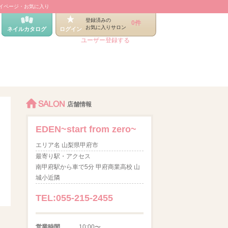
イページ・お気に入り
登録済みの
0件
お気に入りサロン
ネイルカタログ
ログイン
ユーザー登録する
SALON
店舗情報
EDEN~start from zero~
エリア名 山梨県甲府市
最寄り駅・アクセス
南甲府駅から車で5分 甲府商業高校 山
城小近隣
TEL:055-215-2455
営業時間
10:00〜