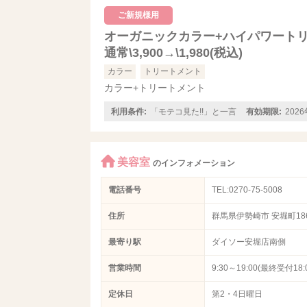
ご新規様用
オーガニックカラー+ハイパワート
通常\3,900→\1,980(税込)
カラー
トリートメント
カラー+トリートメント
利用条件:
「モテコ見た!!」と一言
有効期限:
202
美容室
のインフォメーション
電話番号
TEL:0270-75-5008
住所
群馬県伊勢崎市 安堀町186
最寄り駅
ダイソー安堀店南側
営業時間
9:30～19:00(最終受付18:
定休日
第2・4日曜日