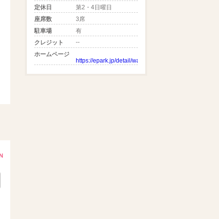
定休日
第2・4日曜日
座席数
3席
駐車場
有
--
クレジット
ホームページ
https://epark.jp/detail/wait/173583