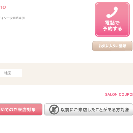
rno
 ダイソー安堀店南側
地図