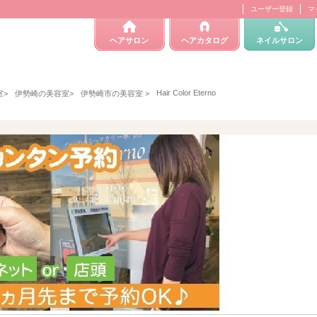
ユーザー登録
マ
ヘアサロン
ヘアカタログ
ネイルサロン
Hair Color Eterno
室
>
伊勢崎の美容室
>
伊勢崎市の美容室
>