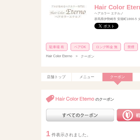
Hair Color Ete
ヘアカラー エテルノ
群馬県伊勢崎市 安堀町1866-5
駐車場 有
ペアOK
ロング料金 無
禁煙
Hair Color Eterno
>
クーポン
店舗トップ
メニュー
クーポン
Hair Color Eterno
のクーポン
1
件表示されました。