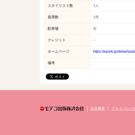
スタイリスト数
3人
座席数
3席
駐車場
有
クレジット
--
ホームページ
https://epark.jp/detail/wa
備考
会社概要
プライバシー