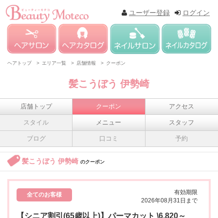
ユーザー登録
ログイン
ヘアトップ >
エリア一覧 >
店舗情報 >
クーポン
髪こうぼう 伊勢崎
店舗トップ
クーポン
アクセス
スタイル
メニュー
スタッフ
ブログ
口コミ
予約
髪こうぼう 伊勢崎
のクーポン
有効期限
全てのお客様
2026年08月31日まで
【シニア割引(65歳以上)】パーマカット \6,820～