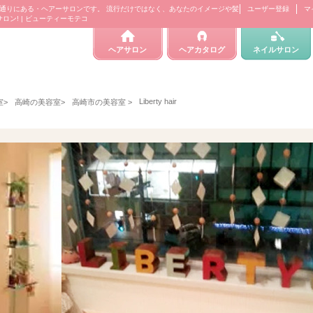
ズランデパート通りにある・ヘアーサロンです。 流行だけではなく、あなたのイメージや髪
ユーザー登録
マ
ン! | ビューティーモテコ
ヘアサロン
ヘアカタログ
ネイルサロン
Liberty hair
室
>
高崎の美容室
>
高崎市の美容室
>