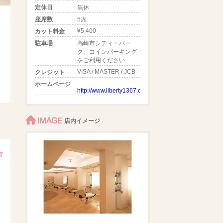
定休日
無休
座席数
5席
¥5,400
カット料金
駐車場
高崎市シティーパー
ク、コインパーキング
をご利用ください
VISA / MASTER / JCB
クレジット
ホームページ
http://www.liberty1367.com/
IMAGE
店内イメージ