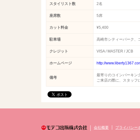
スタイリスト数
2名
座席数
5席
カット料金
¥5,400
駐車場
高崎市シティーパーク、
クレジット
VISA / MASTER / JCB
ホームページ
http://www.liberty1367.co
最寄りのコインパーキン
備考
ご来店の際に、スタッフ
会社概要
プライバシー