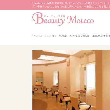
Liberty hair (高崎市 美容室) | リバティ ヘアは、高崎ス
質・骨格をいかしてあなたが最も輝くスタイルを提案してくれる実力サロ
ビューティモテコ
>
美容室・ヘアサロン検索
>
群馬県の美容