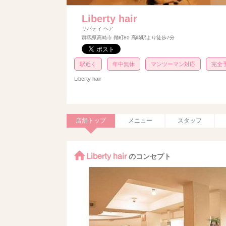
Liberty hair
リバティ ヘア
群馬県高崎市 鞘町80 高崎駅より徒歩7分
駅近く
年中無休
マンツーマン対応
完全
Liberty hair
店舗トップ
メニュー
スタッフ
Liberty hair
のコンセプト