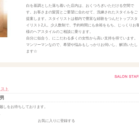
白を基調とした落ち着いた店内は、おくつろぎいただける空間で
す。お客さまの髪質とご要望に合わせて、洗練されたスタイルをご
提案します。スタイリストは都内で豊富な経験をつんだトップスタ
イリスト2人。少人数制で、予約時間にも余裕をもち、じっくりお
様のヘアスタイルのご相談に乗ります。
自分に似合う、にこだわる多くの女性から高い支持を得ています。
マンツーマンなので、希望や悩みもしっかりお伺いし、解消いたし
ます☆
リスト
輝男
越しをお待ちしております。
r
お気に入りに登録する