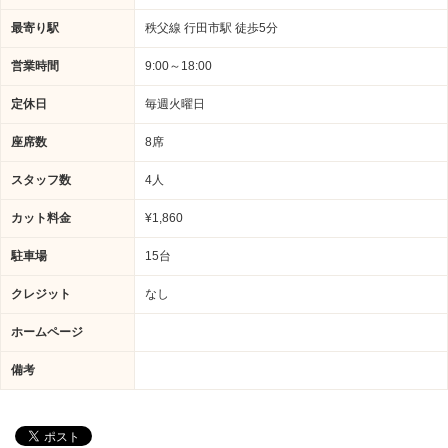
最寄り駅
秩父線 行田市駅 徒歩5分
営業時間
9:00～18:00
定休日
毎週火曜日
座席数
8席
スタッフ数
4人
カット料金
¥1,860
駐車場
15台
クレジット
なし
ホームページ
備考