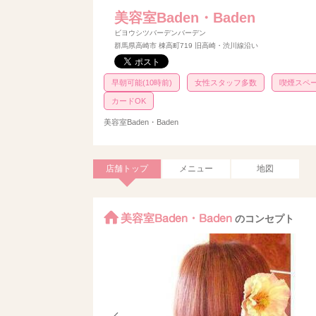
美容室Baden・Baden
ビヨウシツバーデンバーデン
群馬県高崎市 棟高町719 旧高崎・渋川線沿い
早朝可能(10時前)
女性スタッフ多数
喫煙スペ
カードOK
美容室Baden・Baden
店舗トップ
メニュー
地図
美容室Baden・Baden
のコンセプト