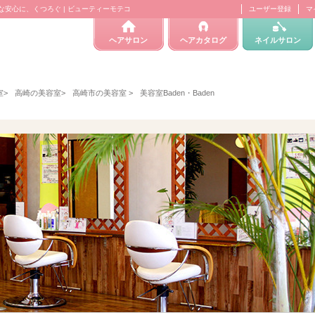
確かな安心に、くつろぐ | ビューティーモテコ
ユーザー登録
マ
ヘアサロン
ヘアカタログ
ネイルサロン
室
>
高崎の美容室
>
高崎市の美容室
>
美容室Baden・Baden