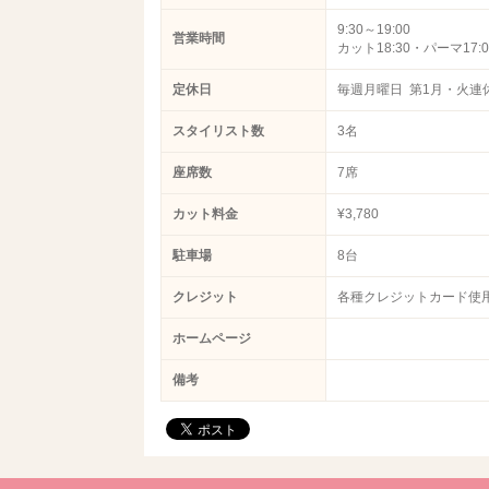
9:30～19:00
営業時間
カット18:30・パーマ17:
定休日
毎週月曜日 第1月・火連
スタイリスト数
3名
座席数
7席
カット料金
¥3,780
駐車場
8台
クレジット
各種クレジットカード使
ホームページ
備考