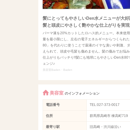
髪にとってもやさしいDen水メニューが大好評
髪と頭皮にやさしく艶やかな仕上がりを実現!
パーマ液を20%カットしたロハス的メニュー。本来使
量を最小限にし、左右の電子エネルギーからつくられた「
80」を代わりに使うことで薬液のイヤな臭いや刺激、
えられて、頭皮や毛髪も傷めません。髪の傷みでお悩みの
仕上がりもバッチり!!髪にも地球にもやさしいDen水8
ェンジ♪
美容室Baden・Baden
美容室
のインフォメーション
電話番号
TEL:027-373-0017
住所
群馬県高崎市 棟高町719
最寄り駅
旧高崎・渋川線沿い