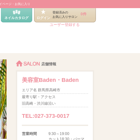
イページ・お気に入り
登録済みの
0件
お気に入りサロン
ネイルカタログ
ログイン
ユーザー登録する
SALON
店舗情報
美容室Baden・Baden
エリア名 群馬県高崎市
最寄り駅・アクセス
旧高崎・渋川線沿い
TEL:027-373-0017
営業時間
9:30～19:00
カット18:30・パーマ