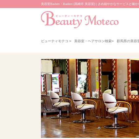
美容室Baden・Baden (高崎市 美容室) | きめ細やかなサービスと
ビューティモテコ
>
美容室・ヘアサロン検索
>
群馬県の美容