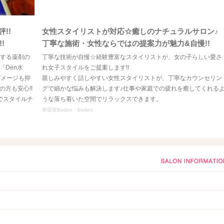
!!
女性スタイリストが対応☆癒しのナチュラルサロン♪
!
丁寧な施術・女性ならではの提案力が魅力&自慢!!
用する薬剤の
丁寧な技術が自慢☆経験豊富なスタイリストが、女の子らしい愛さ
Den水
れ女子スタイルをご提案します!!
ダメージも抑
親しみやすく話しやすい女性スタイリストが、丁寧なカウンセリン
方も安心!!
グで細かな悩みも解決します♪仕事や家庭での疲れを癒してくれる
0でスタイルチ
うな落ち着いた空間でリラックスできます。
美容室Baden・Baden