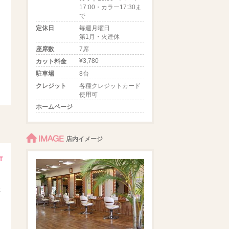
17:00・カラー17:30ま
で
定休日
毎週月曜日
第1月・火連休
座席数
7席
¥3,780
カット料金
駐車場
8台
クレジット
各種クレジットカード
使用可
ホームページ
IMAGE
店内イメージ
た