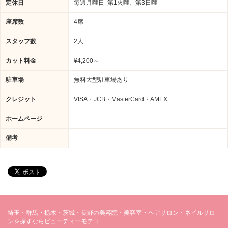
定休日
毎週月曜日 第1火曜、第3日曜
座席数
4席
スタッフ数
2人
カット料金
¥4,200～
駐車場
無料大型駐車場あり
クレジット
VISA・JCB・MasterCard・AMEX
ホームページ
備考
埼玉・群馬・栃木・茨城・長野の美容院・美容室・ヘアサロン・ネイルサロ
ンを探すならビューティーモテコ