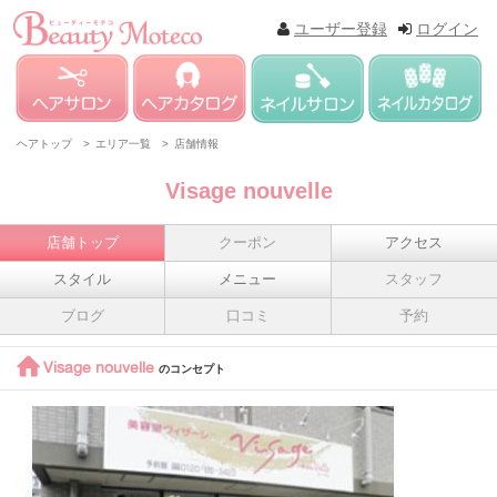
ユーザー登録
ログイン
ヘアトップ >
エリア一覧 >
店舗情報
Visage nouvelle
店舗トップ
クーポン
アクセス
スタイル
メニュー
スタッフ
ブログ
口コミ
予約
Visage nouvelle
のコンセプト