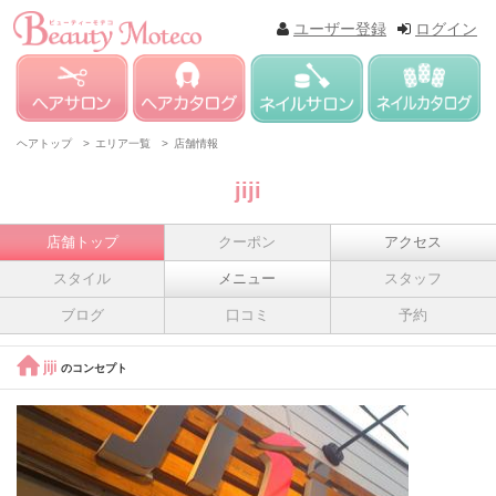
ユーザー登録
ログイン
ヘアトップ >
エリア一覧 >
店舗情報
jiji
店舗トップ
クーポン
アクセス
スタイル
メニュー
スタッフ
ブログ
口コミ
予約
jiji
のコンセプト