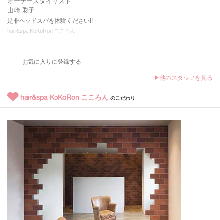
オーナースタイリスト
山崎 彩子
是非ヘッドスパを体験ください!!
hair&spa KoKoRon こころん
お気に入りに登録する
▶他のスタッフを見る
hair&spa KoKoRon こころん
のこだわり