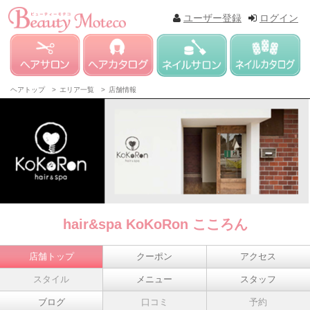
ユーザー登録
ログイン
ヘアトップ >
エリア一覧 >
店舗情報
hair&spa KoKoRon こころん
店舗トップ
クーポン
アクセス
スタイル
メニュー
スタッフ
ブログ
口コミ
予約