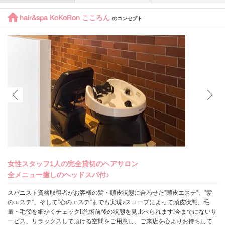
hair&spa KoKoRon こころん
のコンセプト
女性スタッフ1人の完全貸切のヘアサロン
全メニュー癒しのヘッドスパ付♪
スパニスト資格取得者がお客様の髪・頭皮状態に合わせた”頭皮エステ”、”髪
のエステ”、そして”心のエステ”までも実現♪スコープによって頭皮状態、毛
量・毛径を細かくチェック!!施術前後の状態を見比べられます!今までにないサ
ービス、リラックスして頂ける空間をご用意し、ご来店を心よりお待ちして