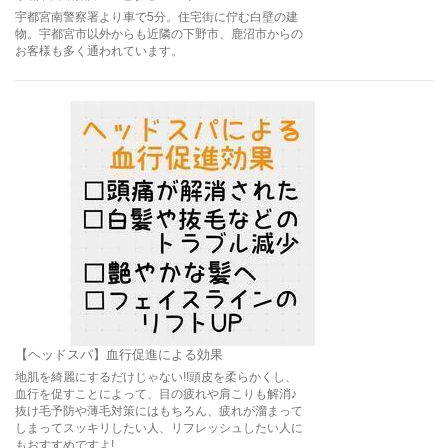
宇都宮南警察署より車で5分。住宅街に佇む白壁の建
物。宇都宮市以外からも近隣の下野市、鹿沼市からの
お客様も多く通われています。
【ヘッドスパ】血行促進による効果
地肌を綺麗にするだけじゃない!!頭皮を柔らかくし、
血行を促すことによって、目の疲れや肩こりも解消♪
抜け毛予防や薄毛対策にはもちろん、疲れが溜まって
しまってスッキリしたい人、リフレッシュしたい人に
もおすすめですよ!