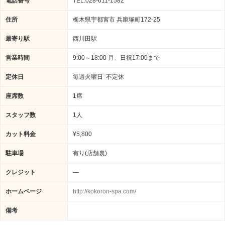
電話番号
TEL:028-611-1582
住所
栃木県宇都宮市 兵庫塚町172-25
最寄り駅
西川田駅
営業時間
9:00～18:00 月、日祝17:00まで
定休日
毎週火曜日 不定休
座席数
1席
スタッフ数
1人
カット料金
¥5,800
駐車場
有り(店舗裏)
クレジット
―
ホームページ
http://kokoron-spa.com/
備考