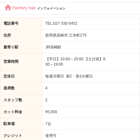
Factory hair
インフォメーション
電話番号
TEL:027-330-5452
住所
群馬県高崎市 江木町275
最寄り駅
JR高崎駅
【平日】10:00～20:00 【土日祝】8:
営業時間
30～19:00
定休日
毎週月曜日 第2・第3火曜日
座席数
4
スタッフ数
2
カット料金
¥5,000
駐車場
7台
クレジット
使用可