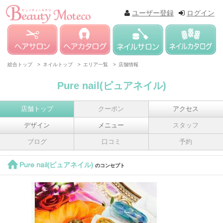
ユーザー登録
ログイン
総合トップ >
ネイルトップ >
エリア一覧 >
店舗情報
Pure nail(ピュアネイル)
店舗トップ
クーポン
アクセス
デザイン
メニュー
スタッフ
ブログ
口コミ
予約
Pure nail(ピュアネイル)
のコンセプト