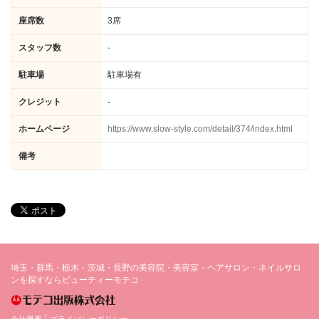
座席数
3席
スタッフ数
-
駐車場
駐車場有
クレジット
-
ホームページ
https://www.slow-style.com/detail/374/index.html
備考
埼玉・群馬・栃木・茨城・長野の美容院・美容室・ヘアサロン・ネイルサロ
ンを探すならビューティーモテコ
会社概要
プライバシーポリシー