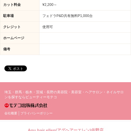
カット料金
¥2,200～
駐車場
フェドラP&D共有無料P1,000台
クレジット
使用可
ホームページ
備考
埼玉・群馬・栃木・茨城・長野の美容院・美容室・ヘアサロン・ネイルサロ
ンを探すならビューティーモテコ
会社概要
プライバシーポリシー
Agu hair ellen(アグヘアーエレン)佐野店