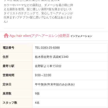
カラーやパーマなどの薬剤は、ダメージを最小限に抑
える薬剤を使用。髪に優しい薬剤×髪を痛ませないス
タイリストのテクニックで、安心してヘアチェンジが
出来ます♪プチプラ=髪に悪い?なんて心配はありませ
ん♪
Agu hair ellen(アグヘアーエレン)佐野店
インフォメーション
電話番号
TEL:0283‐25‐8388
住所
栃木県佐野市 高萩町1340
最寄り駅
佐野駅より車で10分
営業時間
9:00～22:00
定休日
年中無休(年末年始のみお休み)
座席数
9面
スタッフ数
4名