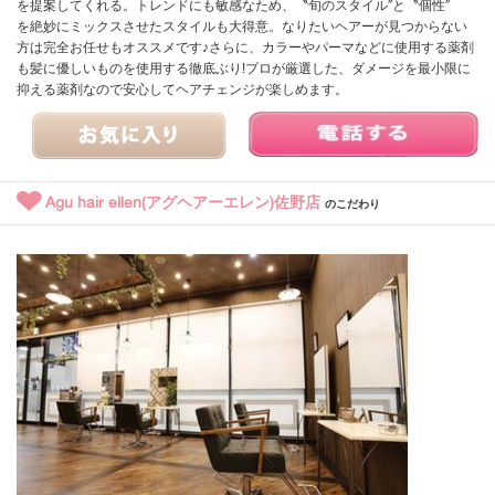
を提案してくれる。トレンドにも敏感なため、〝旬のスタイル″と〝個性″
を絶妙にミックスさせたスタイルも大得意。なりたいヘアーが見つからない
方は完全お任せもオススメです♪さらに、カラーやパーマなどに使用する薬剤
も髪に優しいものを使用する徹底ぶり!プロが厳選した、ダメージを最小限に
抑える薬剤なので安心してヘアチェンジが楽しめます。
Agu hair ellen(アグヘアーエレン)佐野店
のこだわり