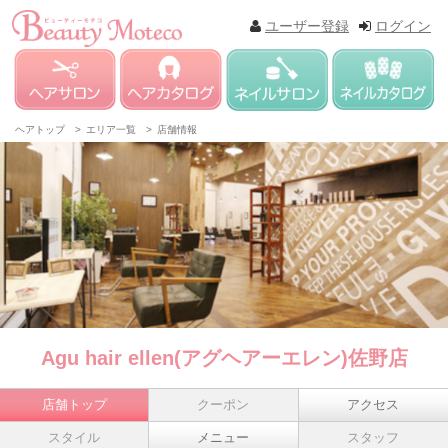
ユーザー登録
ログイン
ヘアトップ >
エリア一覧 >
店舗情報
Agu hair ellen(アグヘアーエレン)佐野店
店舗トップ
クーポン
アクセス
スタイル
メニュー
スタッフ