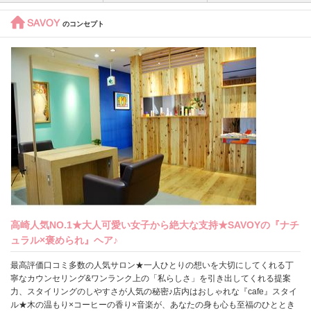
SAVOY
のコンセプト
高崎人気NO.1★大人可愛い女子から絶大な支持★SAVOYの『ナチ
ュラル×褒められ』ヘア♪
最高評価口コミ多数の人気サロン★一人ひとりの想いを大切にしてくれる丁
寧なカウンセリング&ワンランク上の「私らしさ」を引き出してくれる提案
力、スタイリングのしやすさが人気の秘密♪店内はおしゃれな『cafe』スタイ
ル★木の温もり×コーヒーの香り×音楽が、あなたの身も心も至福のひととき