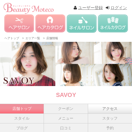
ユーザー登録
ログイン
ヘアトップ >
エリア一覧 >
店舗情報
SAVOY
店舗トップ
クーポン
アクセス
スタイル
メニュー
スタッフ
ブログ
口コミ
予約