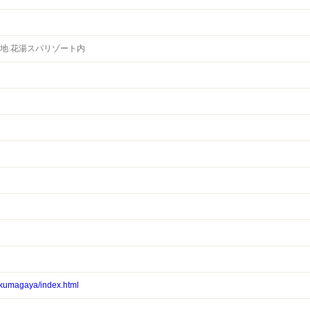
番地 花湯スパリゾート内
/kumagaya/index.html