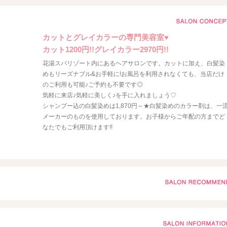
カットとグレイカラーの専門美容室♥
カット1200円!!グレイカラー2970円!!
花湯スパリゾート内にあるヘアサロンです。カットに加え、白髪染
めもリーズナブル&お手軽に!お風呂を利用されなくても、当店だけ
のご利用も可能♪ご予約も不要です◎
気軽に来店♪気軽に美しく♪を手に入れましょう♡
シャンプー込の白髪染めは1,870円～★白髪染めのカラー剤は、一
メーカーのものを使用しております。お子様からご年配の方までど
なたでもご利用頂けます!!