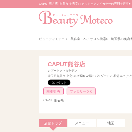
CAPUT熊谷店 (熊谷市 美容室) | カットとグレイカラーの専門美容室♥ カ
ビューティモテコ
>
美容室・ヘアサロン検索
>
埼玉県の美容
CAPUT熊谷店
カプートクマガヤテン
埼玉県熊谷市 上之1005番地 花湯スパリゾート内 花湯スパリ
駐車場 有
ファミリーＯＫ
CAPUT熊谷店
店舗トップ
メニュー
地図