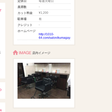
定休日
毎週火曜日
-
座席数
¥1,200
カット料金
駐車場
有
-
クレジット
ホームページ
http://1010-
64.com/salon/kumagaya/index.html
IMAGE
流
店内イメージ