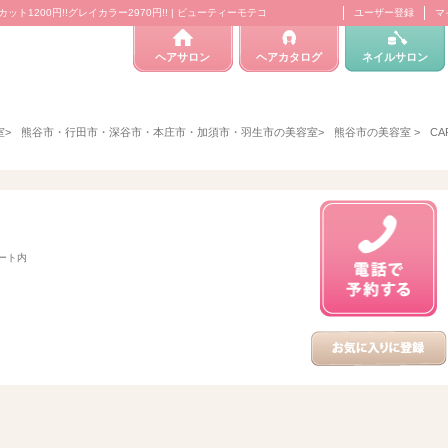
ット1200円!!グレイカラー2970円!! | ビューティーモテコ
ユーザー登録
マ
ヘアサロン
ヘアカタログ
ネイルサロン
室
>
熊谷市・行田市・深谷市・本庄市・加須市・羽生市の美容室
>
熊谷市の美容室
>
CA
ゾート内