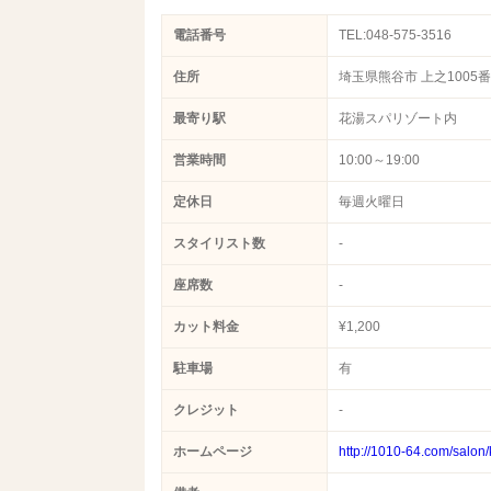
電話番号
TEL:048-575-3516
住所
埼玉県熊谷市 上之1005
最寄り駅
花湯スパリゾート内
営業時間
10:00～19:00
定休日
毎週火曜日
スタイリスト数
-
座席数
-
カット料金
¥1,200
駐車場
有
クレジット
-
ホームページ
http://1010-64.com/salon