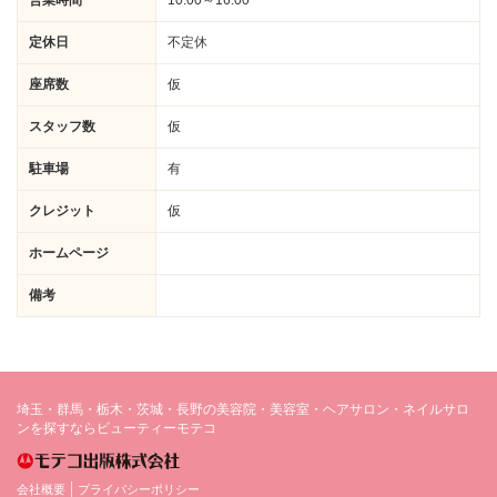
営業時間
10:00～16:00
定休日
不定休
座席数
仮
スタッフ数
仮
駐車場
有
クレジット
仮
ホームページ
備考
埼玉・群馬・栃木・茨城・長野の美容院・美容室・ヘアサロン・ネイルサロ
ンを探すならビューティーモテコ
会社概要
プライバシーポリシー