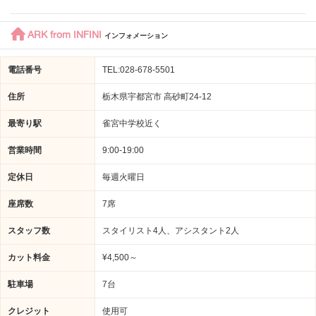
ARK from INFINI
インフォメーション
電話番号
TEL:028-678-5501
住所
栃木県宇都宮市 高砂町24-12
最寄り駅
雀宮中学校近く
営業時間
9:00-19:00
定休日
毎週火曜日
座席数
7席
スタッフ数
スタイリスト4人、アシスタント2人
カット料金
¥4,500～
駐車場
7台
クレジット
使用可