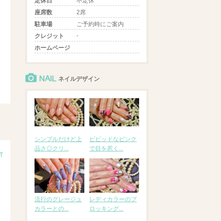
定休日
不定休
座席数
2席
駐車場
ご予約時にご案内
-
クレジット
ホームページ
NAIL
ネイルデザイン
シンプルだけど上
ビビッドなピンク
品さ◎クリ...
で目を惹く...
流行のグレージュ
レディカラーのブ
カラーとの...
ロッキング...