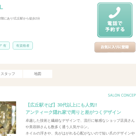
LL
 2階にあり!広丘駅から徒歩2分
ア 有
有資格者
スタッフ
地図
【広丘駅そば】30代以上にも人気!!
アンティーク隠れ家で周りと差がつくデザイン
卓越した技術と繊細なデザインで、流行に敏感なショップ店員さん
や美容師さんも数多く通う人気サロン。
ネイルの浮きや、先がはがれる心配がないので短い爪のデザインや