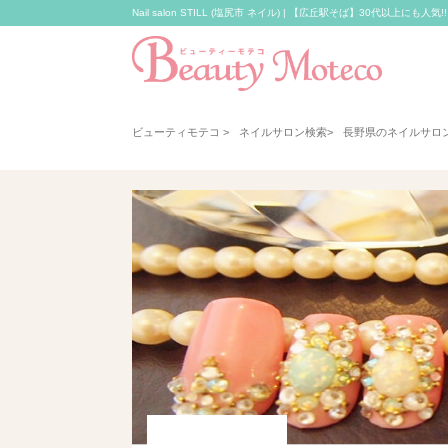
Nail salon STILL (塩尻市 ネイル) | 【広丘駅そば】30代以
ビューティモテコ
>
ネイルサロン検索
>
長野県のネイルサロ