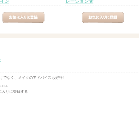
イン
レーション★
ー
けでなく、メイクのアドバイスも好評!
 STILL
に入りに登録する