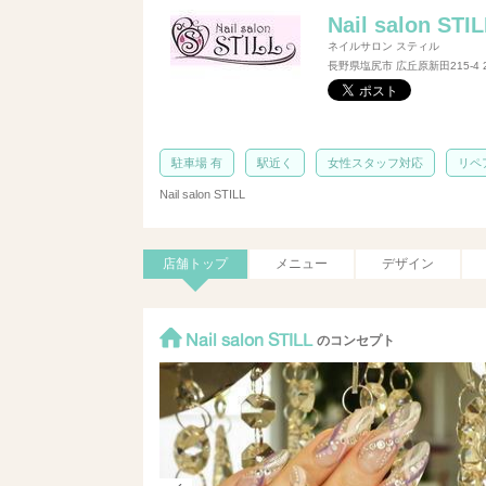
Nail salon STI
ネイルサロン スティル
長野県塩尻市 広丘原新田215-4
駐車場 有
駅近く
女性スタッフ対応
リペ
Nail salon STILL
店舗トップ
メニュー
デザイン
Nail salon STILL
のコンセプト