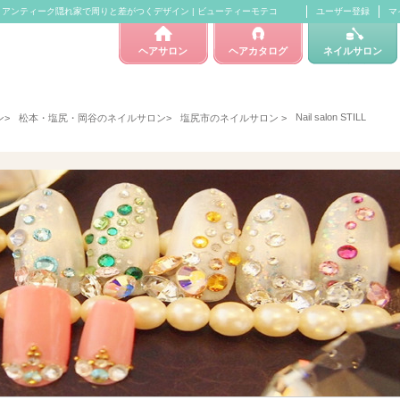
上にも人気!! アンティーク隠れ家で周りと差がつくデザイン | ビューティーモテコ
ユーザー登録
マ
ヘアサロン
ヘアカタログ
ネイルサロン
Nail salon STILL
ン
>
松本・塩尻・岡谷のネイルサロン
>
塩尻市のネイルサロン
>