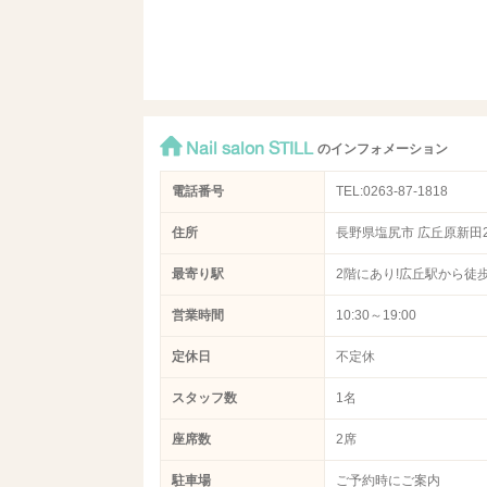
Nail salon STILL
のインフォメーション
電話番号
TEL:0263-87-1818
住所
長野県塩尻市 広丘原新田21
最寄り駅
2階にあり!広丘駅から徒
営業時間
10:30～19:00
定休日
不定休
スタッフ数
1名
座席数
2席
駐車場
ご予約時にご案内