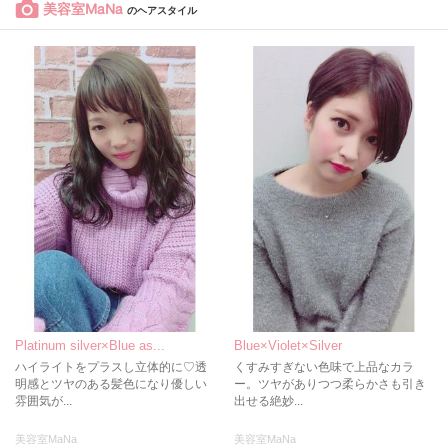
美容室MaNa
のヘアスタイル
Platinum silver×Blue as...
Blue×Violet×Silver
ハイライトをプラスし立体的に♡透
くすみすぎない色味で上品なカラ
明感とツヤのある髪色になり優しい
ー。ツヤがありつつ柔らかさも引き
雰囲気が...
出せる絶妙...
美容室MaNa
美容室MaNa