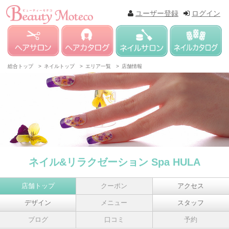
ユーザー登録
ログイン
総合トップ >
ネイルトップ >
エリア一覧 >
店舗情報
ネイル&リラクゼーション Spa HULA
店舗トップ
クーポン
アクセス
デザイン
メニュー
スタッフ
ブログ
口コミ
予約