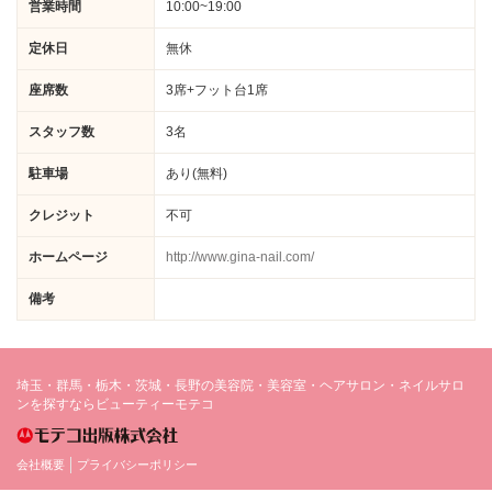
営業時間
10:00~19:00
定休日
無休
座席数
3席+フット台1席
スタッフ数
3名
駐車場
あり(無料)
クレジット
不可
ホームページ
http://www.gina-nail.com/
備考
埼玉・群馬・栃木・茨城・長野の美容院・美容室・ヘアサロン・ネイルサロ
ンを探すならビューティーモテコ
会社概要
プライバシーポリシー