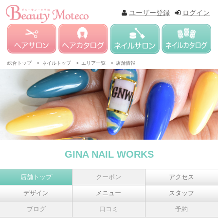
ユーザー登録
ログイン
総合トップ >
ネイルトップ >
エリア一覧 >
店舗情報
GINA NAIL WORKS
店舗トップ
クーポン
アクセス
デザイン
メニュー
スタッフ
ブログ
口コミ
予約