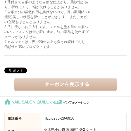
1.薄付きで自爪のような自然な仕上がり。柔軟性があ
り、折れにくく、端が欠けることがありません。
2.自爪水分の蒸散作用を妨げないので、長い期間(3～4
週間)美しい状態を保つことができます。 また、カビ
の心配もほとんどありません。
3.爪に優しいお手入れです。ジェルを塗る前の自爪へ
のバッフィングは最小限に止め、強い薬品を使わずダ
メージがありません。
4.カルジェルは世界で20年以上も愛され続けており、
信頼性の高いプロダクトです。
NAIL SALON QUILL 小山店
インフォメーション
電話番号
TEL:0285-28-6916
栃木県小山市 東城南4-6-2 シャト