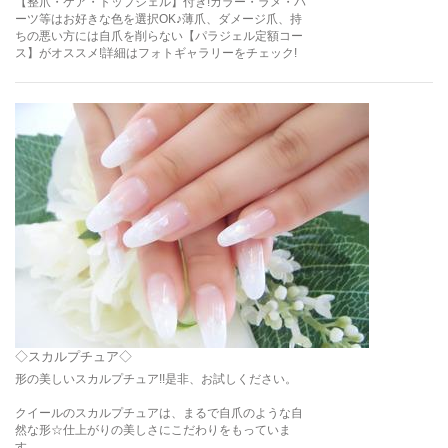
【整爪・ケア・トップジェル】付き!カラー・ラメ・パ
ーツ等はお好きな色を選択OK♪薄爪、ダメージ爪、持
ちの悪い方には自爪を削らない【パラジェル定額コー
ス】がオススメ!詳細はフォトギャラリーをチェック!
◇スカルプチュア◇
形の美しいスカルプチュア!!是非、お試しください。
クイールのスカルプチュアは、まるで自爪のような自
然な形☆仕上がりの美しさにこだわりをもっていま
す。