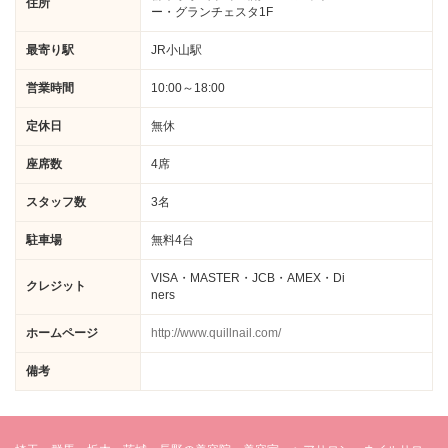
住所
ー・グランチェスタ1F
最寄り駅
JR小山駅
営業時間
10:00～18:00
定休日
無休
座席数
4席
スタッフ数
3名
駐車場
無料4台
VISA・MASTER・JCB・AMEX・Di
クレジット
ners
ホームページ
http://www.quillnail.com/
備考