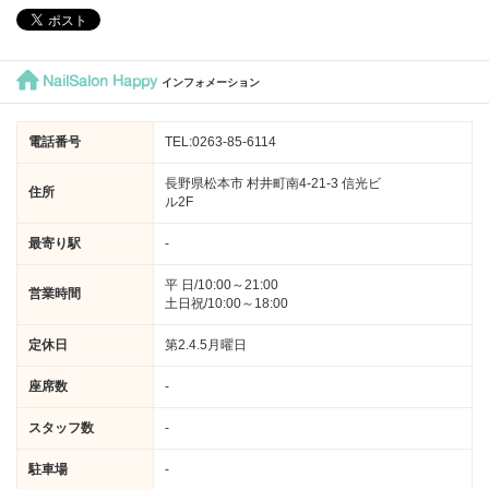
NailSalon Happy
インフォメーション
電話番号
TEL:0263-85-6114
長野県松本市 村井町南4-21-3 信光ビ
住所
ル2F
最寄り駅
-
平 日/10:00～21:00
営業時間
土日祝/10:00～18:00
定休日
第2.4.5月曜日
座席数
-
スタッフ数
-
駐車場
-