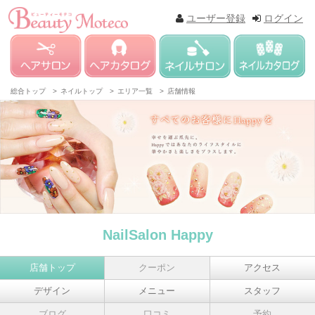
ユーザー登録
ログイン
総合トップ >
ネイルトップ >
エリア一覧 >
店舗情報
NailSalon Happy
店舗トップ
クーポン
アクセス
デザイン
メニュー
スタッフ
ブログ
口コミ
予約