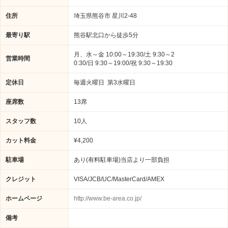
住所
埼玉県熊谷市 星川2‐48
最寄り駅
熊谷駅北口から徒歩5分
月、水～金 10:00～19:30/土 9:30～2
営業時間
0:30/日 9:30～19:00/祝 9:30～19:30
定休日
毎週火曜日 第3水曜日
座席数
13席
スタッフ数
10人
カット料金
¥4,200
駐車場
あり(有料駐車場)当店より一部負担
クレジット
VISA/JCB/UC/MasterCard/AMEX
ホームページ
http://www.be-area.co.jp/
備考