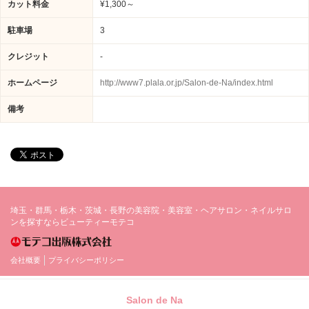
カット料金
¥1,300～
駐車場
3
クレジット
-
ホームページ
http://www7.plala.or.jp/Salon-de-Na/index.html
備考
埼玉・群馬・栃木・茨城・長野の美容院・美容室・ヘアサロン・ネイルサロ
ンを探すならビューティーモテコ
会社概要
プライバシーポリシー
Salon de Na