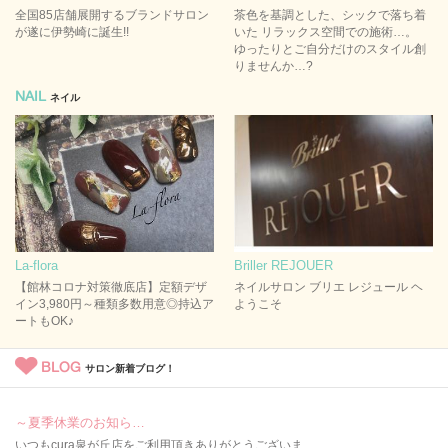
全国85店舗展開するブランドサロン
茶色を基調とした、シックで落ち着
が遂に伊勢崎に誕生!!
いた リラックス空間での施術…。
ゆったりとご自分だけのスタイル創
りませんか…?
NAIL
ネイル
La-flora
Briller REJOUER
【館林コロナ対策徹底店】定額デザ
ネイルサロン ブリエ レジュール ヘ
イン3,980円～種類多数用意◎持込ア
ようこそ
ートもOK♪
BLOG
サロン新着ブログ！
～夏季休業のお知ら…
いつもcura泉が丘店をご利用頂きありがとうございま