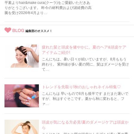
平素よりhair&make cura(クーラ)をご愛顧いただきあ
りがとうございます。 昨今の材料費および諸経費の高
騰を受け2026年4月より…
BLOG
編集部のオススメ！
疲れた髪と頭皮を健やかに。夏のヘア&頭皮ケア
アイテムご紹介!
こんにちは。暑い日々が続いていますが、8月ももう
終わり。 紫外線が多い夏の間に、髪はダメージを受け
て…
トレンドを先取り!秋のおしゃれネイル特集♡
こんにちは 早いもので8月も後半です まだまだ暑いで
すが、秋はすぐそこです。夏から秋に変わると、フ
ァ…
頭皮が気になる方必見!夏のダメージケアは頭皮か
ら