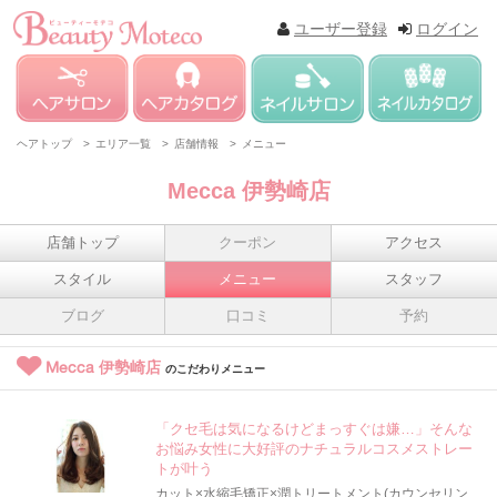
ユーザー登録
ログイン
ヘアトップ >
エリア一覧 >
店舗情報 >
メニュー
Mecca 伊勢崎店
店舗トップ
クーポン
アクセス
スタイル
メニュー
スタッフ
ブログ
口コミ
予約
Mecca 伊勢崎店
のこだわりメニュー
「クセ毛は気になるけどまっすぐは嫌…」そんな
お悩み女性に大好評のナチュラルコスメストレー
トが叶う
カット×水縮毛矯正×潤トリートメント(カウンセリン