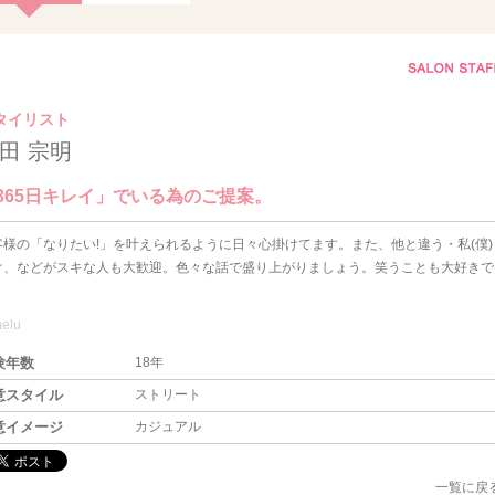
タイリスト
田 宗明
365日キレイ」でいる為のご提案。
客様の「なりたい!」を叶えられるように日々心掛けてます。また、他と違う・私(僕)
け、などがスキな人も大歓迎。色々な話で盛り上がりましょう。笑うことも大好きで
。
melu
験年数
18年
意スタイル
ストリート
意イメージ
カジュアル
一覧に戻