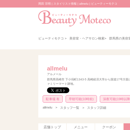
岡田 宗明 | スタイリスト情報 | allmelu | ビューティーモテコ
ビューティモテコ
>
美容室・ヘアサロン検索
>
群馬県の美容
allmelu
アルメール
群馬県高崎市 下小塙町1343-5 高崎経済大学から国道17号方
ァミリーマート跡地。
駐車場 有
早朝可能(10時前)
深夜可能(19時以降
allmelu
>
スタッフ一覧 >
スタッフ詳細
店舗トップ
メニュー
クーポン