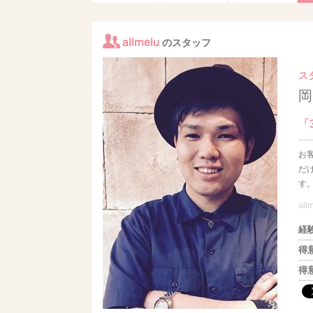
allmelu
のスタッフ
ス
岡
「
お
だ
す
all
経
得
得