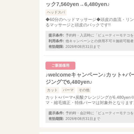
ック7,560yen→6,480yen♪
ヘッドスパ
◆60分のヘッドマッサージ◆頭皮の血流・リ
るマッサージと頭皮のパックです!!
提示条件:
予約時・入店時に「ビューティーモテコを
利用条件:
他キャンペーンとの併用不可※施術可能者
有効期限:
2026年08月31日まで
ご新規様用
♪welcomeキャンペーン♪カット+
ジングで6,480yen♪
カット
パーマ
その他
カット+パーマ+炭酸クレンジングが6,480ye
マ・縮毛矯正・特殊パーマは対象外となります
提示条件:
予約時・会計時に「ビューティーモテコを
有効期限:
2026年08月31日まで