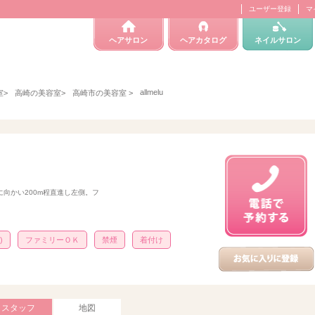
ユーザー登録
マ
ヘアサロン
ヘアカタログ
ネイルサロン
allmelu
室
>
高崎の美容室
>
高崎市の美容室
>
面に向かい200m程直進し左側。フ
)
ファミリーＯＫ
禁煙
着付け
スタッフ
地図