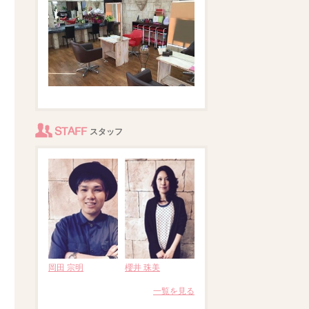
STAFF
スタッフ
岡田 宗明
櫻井 珠美
一覧を見る