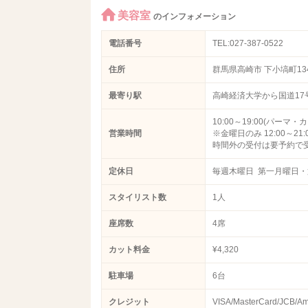
美容室
のインフォメーション
電話番号
TEL:027-387-0522
住所
群馬県高崎市 下小塙町134
最寄り駅
高崎経済大学から国道17
10:00～19:00(パーマ・
営業時間
※金曜日のみ 12:00～21:
時間外の受付は要予約で
定休日
毎週木曜日 第一月曜日
スタイリスト数
1人
座席数
4席
カット料金
¥4,320
駐車場
6台
クレジット
VISA/MasterCard/JCB/Am