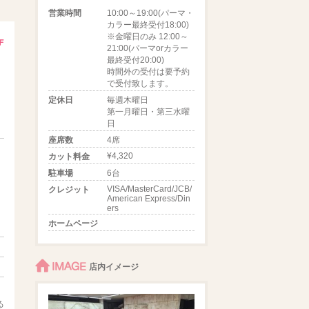
営業時間
10:00～19:00(パーマ・
カラー最終受付18:00)
※金曜日のみ 12:00～
21:00(パーマorカラー
最終受付20:00)
時間外の受付は要予約
で受付致します。
定休日
毎週木曜日
第一月曜日・第三水曜
日
座席数
4席
¥4,320
カット料金
駐車場
6台
VISA/MasterCard/JCB/
クレジット
American Express/Din
ers
ホームページ
IMAGE
店内イメージ
る