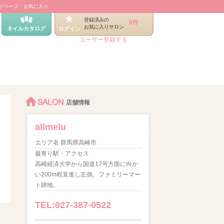
イページ・お気に入り
登録済みの
0件
お気に入りサロン
ネイルカタログ
ログイン
ユーザー登録する
SALON
店舗情報
allmelu
エリア名 群馬県高崎市
最寄り駅・アクセス
高崎経済大学から国道17号方面に向か
い200m程直進し左側。ファミリーマー
ト跡地。
TEL:027-387-0522