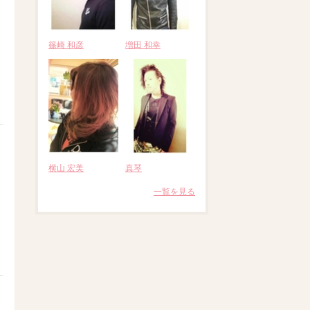
篠崎 和彦
増田 和幸
横山 宏美
真琴
一覧を見る