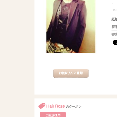
。
Hai
経
得
得
Hair Roze
のクーポン
ご新規様用