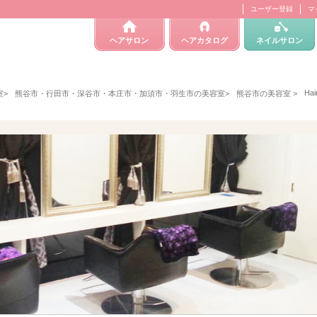
ユーザー登録
マ
ヘアサロン
ヘアカタログ
ネイルサロン
Hai
室
>
熊谷市・行田市・深谷市・本庄市・加須市・羽生市の美容室
>
熊谷市の美容室
>