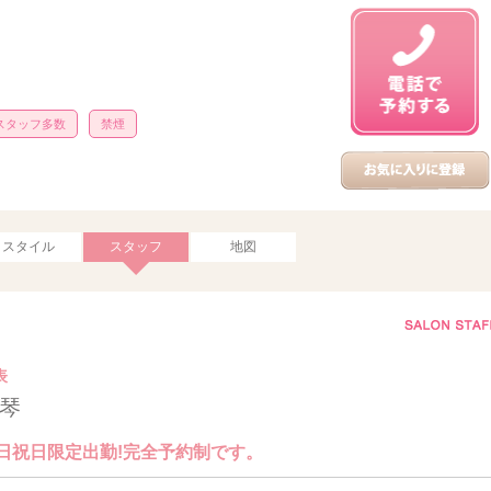
スタッフ多数
禁煙
スタイル
スタッフ
地図
表
琴
日祝日限定出勤!完全予約制です。