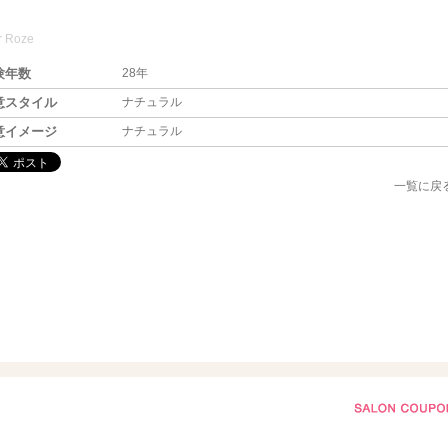
r Roze
験年数
28年
意スタイル
ナチュラル
意イメージ
ナチュラル
一覧に戻