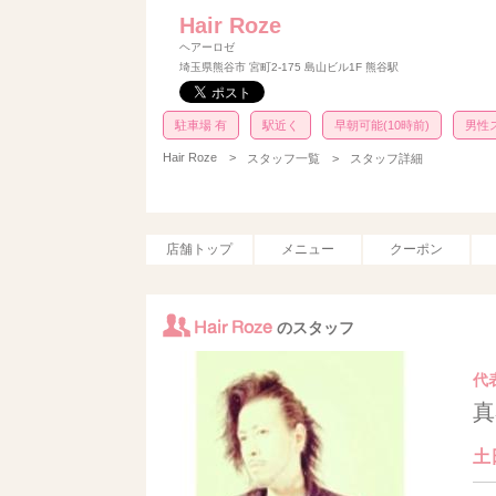
Hair Roze
ヘアーロゼ
埼玉県熊谷市 宮町2-175 島山ビル1F 熊谷駅
駐車場 有
駅近く
早朝可能(10時前)
男性
Hair Roze
>
スタッフ一覧 >
スタッフ詳細
店舗トップ
メニュー
クーポン
Hair Roze
のスタッフ
代
真
土