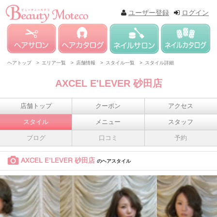
ユーザー登録
ログイン
ヘアトップ >
エリア一覧 >
店舗情報 >
スタイル一覧 >
スタイル詳細
AXCEL E'LEVER 砂田店
店舗トップ
クーポン
アクセス
スタイル
メニュー
スタッフ
ブログ
口コミ
予約
AXCEL E'LEVER 砂田店
のヘアスタイル