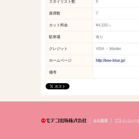
スタイリスト数
5
座席数
7
カット料金
¥4,320～
駐車場
有り
クレジット
VISA ・ Master
ホームページ
http://bee-blue.jp/
備考
会社概要
プライバシー