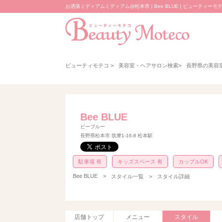
お洒落ミディアムミディアム@松本市 | Bee BLUE | ビューティーモ
ビューティモテコ
>
美容室・ヘアサロン検索
>
長野県の美容
Bee BLUE
ビーブルー
長野県松本市 筑摩1-16-8 松本駅
駐車場 有
キッズスペース 有
カップルOK
Bee BLUE
>
スタイル一覧 >
スタイル詳細
店舗トップ
メニュー
スタイル