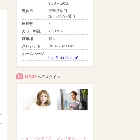
9:30～19:30
定休日
毎週月曜日
第1・第2火曜日
7
座席数
カット料金
¥4,320～
駐車場
有り
クレジット
VISA ・ Master
ホームページ
http://bee-blue.jp/
HAIR
ヘアスタイル
ハイトーンボブス
メンズ夏ショート