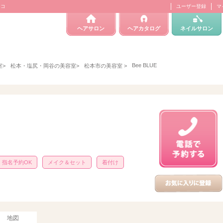
テコ
ユーザー登録
マ
ヘアサロン
ヘアカタログ
ネイルサロン
Bee BLUE
室
>
松本・塩尻・岡谷の美容室
>
松本市の美容室
>
指名予約OK
メイク＆セット
着付け
地図